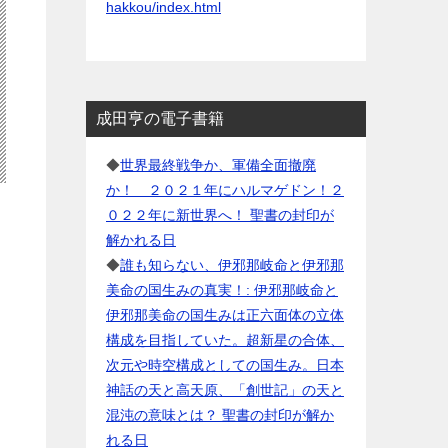
hakkou/index.html
成田亨の電子書籍
◆
世界最終戦争か、軍備全面撤廃
か！ ２０２１年にハルマゲドン！２
０２２年に新世界へ！ 聖書の封印が
解かれる日
◆
誰も知らない、伊邪那岐命と伊邪那
美命の国生みの真実！: 伊邪那岐命と
伊邪那美命の国生みは正六面体の立体
構成を目指していた。超新星の合体、
次元や時空構成としての国生み。日本
神話の天と高天原、「創世記」の天と
混沌の意味とは？ 聖書の封印が解か
れる日