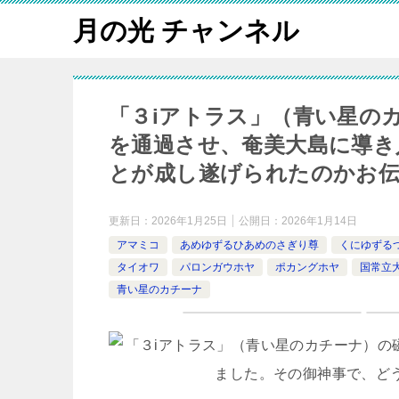
月の光 チャンネル
「３iアトラス」（青い星の
を通過させ、奄美大島に導き
とが成し遂げられたのかお
更新日：
2026年1月25日
公開日：
2026年1月14日
アマミコ
あめゆずるひあめのさぎり尊
くにゆずる
タイオワ
パロンガウホヤ
ポカングホヤ
国常立
青い星のカチーナ