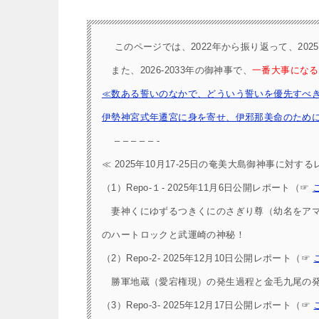
このページでは、2022年から振り返って、2025年
また、2026-2033年の御神事で、
一番大事になる
≪数ある誓いのなかで、どういう誓いを優先すべきか
伊勢神宮式年遷宮に身を寄せ、伊邪那美命のため
– – – – – -
≪ 2025年10月17-25日の奄美大島御神事に対する
（1）Repo-１- 2025年11月6日公開レポート（☞
妻神くにゆずるつきくにのさぎり尊（幼名をアマ
のハートロックと武運崎の神秘！
（2）Repo-2- 2025年12月10日公開レポート（☞
勝軍地蔵（愛宕権現）の発生過程と金毛九尾の発
（3）Repo-3- 2025年12月17日公開レポート（☞