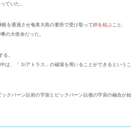
なっていた。
神殿を通過させ奄美大島の要所で受け取って
絆を結ぶ
こと、
御神事の大使命だった。
する。
中は、「３iアトラス」の磁場を用いることができるという
ビックバーン以前の宇宙とビックバーン以後の宇宙の融合が