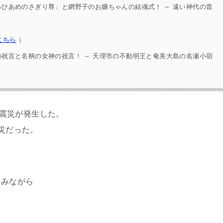
ひあめのさぎり尊」と網野子のお嬢ちゃんの結魂式！ ～ 遠い神代の昔
こちら
）
祝言と名柄の女神の祝言！ ～ 天理市の不動明王と奄美大島の名瀬小宿
大震災が発生した。
災だった。
みながら