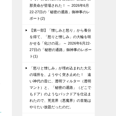
那美命が登場された！ ～ 2026年6月
22-27日の「秘密の通路」御神事のレ
ポート(2)
【第一部】「憎しみと怒り」から養分
を得て、「怒りと憎しみ」の大輪を咲
かせる「化けの花」 ～ 2026年6月22-
27日の「秘密の通路」御神事のレポー
ト(1)
こ
「怒りと憎しみ」が埋め込まれた大元
の場所を、ようやく突き止めた！ 遠
い神代の昔に、透明フィルター（透明
始
マント）と、「秘密の通路」（どこで
もドア）のようなバックドアを仕込ま
れたので、兇党界（悪魔界）の首魁は
やりたい放題だったのだ。