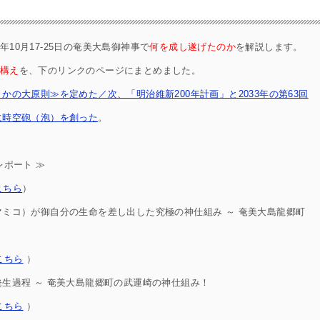
10月17-25日の奄美大島御神事で
何を成し遂げたのか
を解説します。
構え
を、下のリンクのページにまとめました。
の大原則≫を定めた／次、「明治維新200年計画」と2033年の第63回
に時空砲（泡）を創った
。
レポート ≫
こちら
）
ミコ）が御自分の生命を差し出した究極の神仕組み ～ 奄美大島龍郷町
こちら
）
生過程 ～ 奄美大島龍郷町の武運崎の神仕組み！
こちら
）