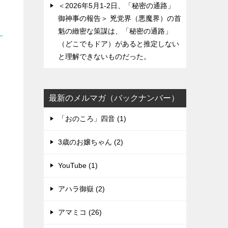
＜2026年5月1-2日、「秘密の通路」
御神事の報告＞ 兇党界（悪魔界）の首
魁の緻密な策謀は、「秘密の通路」
（どこでもドア）があると推定しない
と理解できないものだった。
最新のメルマガ（バックナンバー）
「おのころ」四音 (1)
3歳のお嬢ちゃん (2)
YouTube (1)
アハラ御嶽 (2)
アマミコ (26)