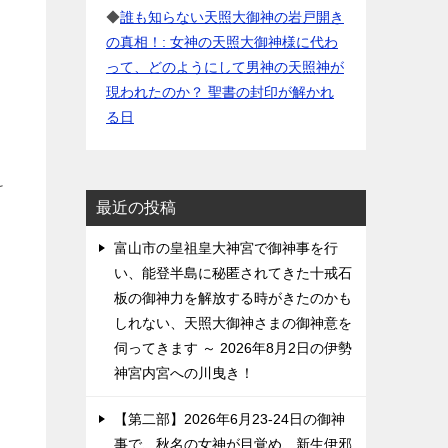
◆
誰も知らない天照大御神の岩戸開き
の真相！: 女神の天照大御神様に代わ
って、どのようにして男神の天照神が
現われたのか？ 聖書の封印が解かれ
る日
け
最近の投稿
富山市の皇祖皇大神宮で御神事を行
い、能登半島に秘匿されてきた十戒石
板の御神力を解放する時がきたのかも
しれない、天照大御神さまの御神意を
伺ってきます ～ 2026年8月2日の伊勢
神宮内宮への川曳き！
【第二部】2026年6月23-24日の御神
事で、秋名の女神が目覚め、新生伊邪