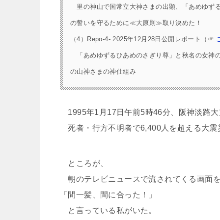
里の神山で国常立大神さまの出顕、「あめゆずる
の誓いを守るために≪大原則≫取り決めた！
（4）Repo-4- 2025年12月28日公開レポート（☞
「あめゆずるひあめのさぎり尊」と秋名の女神の
の山神さまの神仕組み
1995年1月17日午前5時46分、阪神淡路
死者・行方不明者で6,400人を超える大震
ところが、
朝のテレビニュースで流されてくる画面を
「間一髪、間に合った！」
と言っている私がいた。