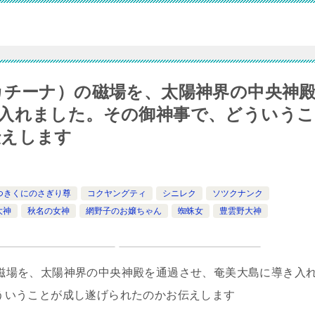
カチーナ）の磁場を、太陽神界の中央神
入れました。その御神事で、どういうこ
伝えします
つきくにのさぎり尊
コクヤングティ
シニレク
ソツクナンク
大神
秋名の女神
網野子のお嬢ちゃん
蜘蛛女
豊雲野大神