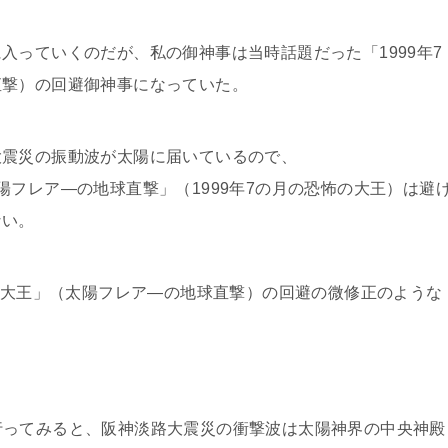
っていくのだが、私の御神事は当時話題だった「1999年7
直撃）の回避御神事になっていた。
震災の振動波が太陽に届いているので、
フレア―の地球直撃」（1999年7の月の恐怖の大王）は避
ない。
の大王」（太陽フレア―の地球直撃）の回避の微修正のような
事を行ってみると、阪神淡路大震災の衝撃波は太陽神界の中央神殿