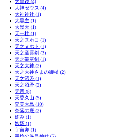
大皇鏡 (4)
大神ゼウス (4)
大神神社 (1)
大黒主 (1)
大黒天 (1)
天一柱 (1)
天之ヌホコ (1)
天之ヌホト (1)
天之叢雲剣 (3)
天之叢雲剣 (1)
天之大神 (2)
天之大神さまの御杖 (2)
天之沼矛 (1)
天之沼矛 (2)
天帝 (8)
天香久山 (5)
奄美大島 (10)
奈落の底 (2)
妬み (1)
嫉妬 (1)
宇宙卵 (1)
宇検の厳島神社 (5)