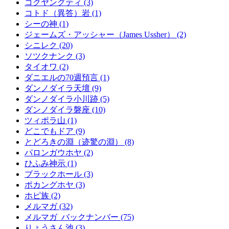
コクヤングティ (3)
コトド（異答）岩 (1)
シーの神 (1)
ジェームズ・アッシャー（James Ussher） (2)
シニレク (20)
ソツクナンク (3)
タイオワ (2)
ダニエルの70週預言 (1)
ダンノダイラ天壇 (9)
ダンノダイラ小川跡 (5)
ダンノダイラ磐座 (10)
ツィポラ山 (1)
どこでもドア (9)
とどろきの淵（迹驚の淵） (8)
パロンガウホヤ (2)
ひふみ神示 (1)
ブラックホール (3)
ポカングホヤ (3)
ホピ族 (2)
メルマガ (32)
メルマガ_バックナンバー (75)
りょうさん池 (3)