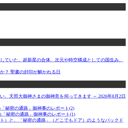
指していた。超新星の合体、次元や時空構成としての国生み。
か？ 聖書の封印が解かれる日
天照大御神さまの御神意を伺ってきます ～ 2026年8月2日
日の「秘密の通路」御神事のレポート(2)
の「秘密の通路」御神事のレポート(1)
ト）と、「秘密の通路」（どこでもドア）のようなバックド