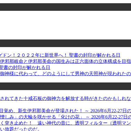
ゲドン！２０２２年に新世界へ！ 聖書の封印が解かれる日
: 伊邪那岐命と伊邪那美命の国生みは正六面体の立体構成を目
聖書の封印が解かれる日
大御神様に代わって、どのようにして男神の天照神が現われたの
れてきた十戒石板の御神力を解放する時がきたのかもしれない、
が目覚め、新生伊邪那美命が登場された！ ～ 2026年6月22-27
」の大輪を咲かせる「化けの花」 ～ 2026年6月22-27日
く突き止めた！ 遠い神代の昔に、透明フィルター（透明マン
い放題だったのだ。