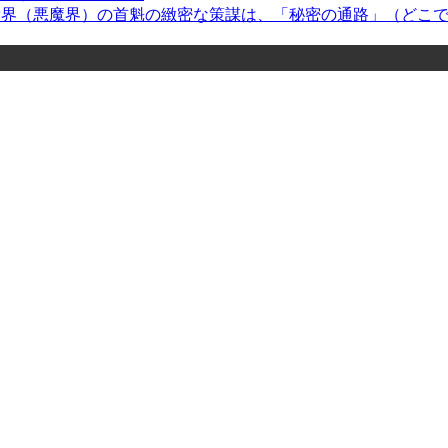
＞ 兇党界（悪魔界）の首魁の緻密な策謀は、「秘密の通路」（ど