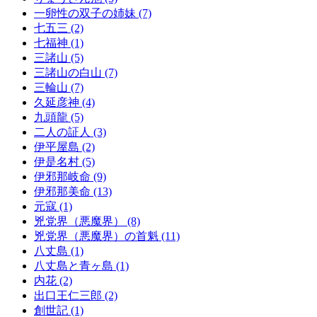
一卵性の双子の姉妹 (7)
七五三 (2)
七福神 (1)
三諸山 (5)
三諸山の白山 (7)
三輪山 (7)
久延彦神 (4)
九頭龍 (5)
二人の証人 (3)
伊平屋島 (2)
伊是名村 (5)
伊邪那岐命 (9)
伊邪那美命 (13)
元寇 (1)
兇党界（悪魔界） (8)
兇党界（悪魔界）の首魁 (11)
八丈島 (1)
八丈島と青ヶ島 (1)
内花 (2)
出口王仁三郎 (2)
創世記 (1)