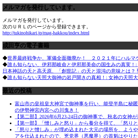
メルマガを発行しています。
メルマガを発行しています。
次のＵＲＬのページから登録できます。
http://tukinohikari.jp/mag-hakkou/index.html
成田亨の電子書籍
◆
世界最終戦争か、軍備全面撤廃か！ ２０２１年にハルマ
◆
誰も知らない、伊邪那岐命と伊邪那美命の国生みの真実！
日本神話の天と高天原、「創世記」の天と混沌の意味とは？ 
◆
誰も知らない天照大御神の岩戸開きの真相！: 女神の天照
最近の投稿
富山市の皇祖皇大神宮で御神事を行い、能登半島に秘匿さ
の伊勢神宮内宮への川曳き！
【第二部】2026年6月23-24日の御神事で、秋名の女神
【第一部】「憎しみと怒り」から養分を得て、「怒りと憎しみ
「怒りと憎しみ」が埋め込まれた大元の場所を、ようや
アを仕込まれたので、兇党界（悪魔界）の首魁はやりた