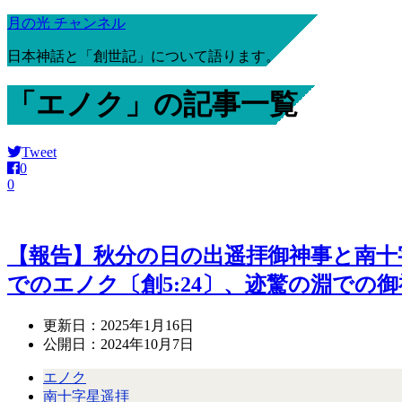
月の光 チャンネル
日本神話と「創世記」について語ります。
「エノク」の記事一覧
Tweet
0
0
【報告】秋分の日の出遥拝御神事と南十字
でのエノク〔創5:24〕、迹驚の淵での御
更新日：
2025年1月16日
公開日：
2024年10月7日
エノク
南十字星遥拝