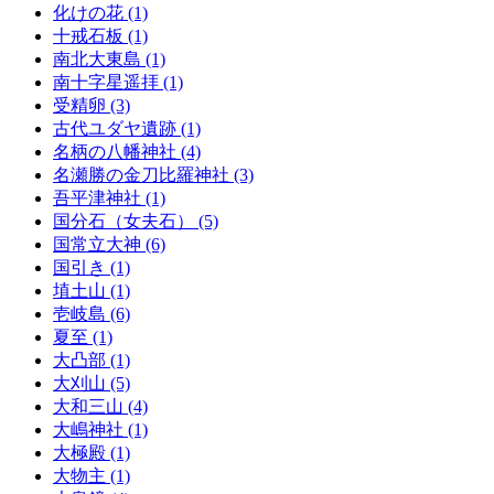
化けの花 (1)
十戒石板 (1)
南北大東島 (1)
南十字星遥拝 (1)
受精卵 (3)
古代ユダヤ遺跡 (1)
名柄の八幡神社 (4)
名瀬勝の金刀比羅神社 (3)
吾平津神社 (1)
国分石（女夫石） (5)
国常立大神 (6)
国引き (1)
埴土山 (1)
壱岐島 (6)
夏至 (1)
大凸部 (1)
大刈山 (5)
大和三山 (4)
大嶋神社 (1)
大極殿 (1)
大物主 (1)