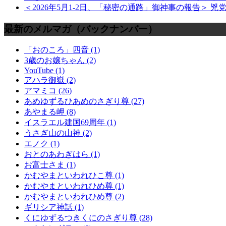
＜2026年5月1-2日、「秘密の通路」御神事の報告
最新のメルマガ（バックナンバー）
「おのころ」四音 (1)
3歳のお嬢ちゃん (2)
YouTube (1)
アハラ御嶽 (2)
アマミコ (26)
あめゆずるひあめのさぎり尊 (27)
あやまる岬 (8)
イスラエル建国69周年 (1)
うさぎ山の山神 (2)
エノク (1)
おとのあわぎはら (1)
お富士さま (1)
かむやまといわれひこ尊 (1)
かむやまといわれひめ尊 (1)
かむやまといわれひめ尊 (2)
ギリシア神話 (1)
くにゆずるつきくにのさぎり尊 (28)