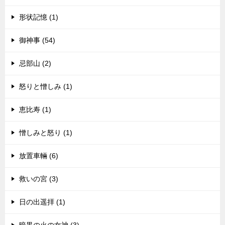
形状記憶 (1)
御神事 (54)
忌部山 (2)
怒りと憎しみ (1)
恵比寿 (1)
憎しみと怒り (1)
放置車輛 (6)
救いの宮 (3)
日の出遥拝 (1)