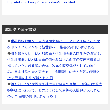
http://tukinohikari.jp/mag-hakkou/index.html
成田亨の電子書籍
◆
世界最終戦争か、軍備全面撤廃か！ ２０２１年にハルマ
ゲドン！２０２２年に新世界へ！ 聖書の封印が解かれる日
◆
誰も知らない、伊邪那岐命と伊邪那美命の国生みの真実！:
伊邪那岐命と伊邪那美命の国生みは正六面体の立体構成を目
指していた。超新星の合体、次元や時空構成としての国生
み。日本神話の天と高天原、「創世記」の天と混沌の意味と
は？ 聖書の封印が解かれる日
◆
誰も知らない天照大御神の岩戸開きの真相！: 女神の天照大
御神様に代わって、どのようにして男神の天照神が現われた
のか？ 聖書の封印が解かれる日