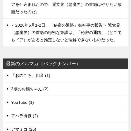
アを仕込まれたので、兇党界（悪魔界）の首魁はやりたい放
題だったのだ。
＜2026年5月1-2日、「秘密の通路」御神事の報告＞ 兇党界
（悪魔界）の首魁の緻密な策謀は、「秘密の通路」（どこで
もドア）があると推定しないと理解できないものだった。
最新のメルマガ（バックナンバー）
「おのころ」四音 (1)
3歳のお嬢ちゃん (2)
YouTube (1)
アハラ御嶽 (2)
アマミコ (26)