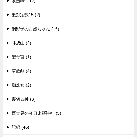
素盞嗚命 (2)
絶対定数15 (2)
網野子のお嬢ちゃん (16)
耳成山 (5)
聖母宮 (1)
草薙剣 (4)
蜘蛛女 (2)
裏切る神 (3)
西古見の金刀比羅神社 (3)
記録 (46)