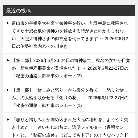
最近の投稿
富山市の皇祖皇大神宮で御神事を行い、能登半島に秘匿され
てきた十戒石板の御神力を解放する時がきたのかもしれな
い、天照大御神さまの御神意を伺ってきます ～ 2026年8月2
日の伊勢神宮内宮への川曳き！
【第二部】2026年6月23-24日の御神事で、秋名の女神が目覚
め、新生伊邪那美命が登場された！ ～ 2026年6月22-27日の
「秘密の通路」御神事のレポート(2)
【第一部】「憎しみと怒り」から養分を得て、「怒りと憎し
み」の大輪を咲かせる「化けの花」 ～ 2026年6月22-27日の
「秘密の通路」御神事のレポート(1)
「怒りと憎しみ」が埋め込まれた大元の場所を、ようやく突
き止めた！ 遠い神代の昔に、透明フィルター（透明マン
ト）と、「秘密の通路」（どこでもドア）のようなバックド