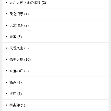
天之大神さまの御杖 (2)
天之沼矛 (1)
天之沼矛 (2)
天帝 (8)
天香久山 (5)
奄美大島 (10)
奈落の底 (2)
妬み (1)
嫉妬 (1)
宇宙卵 (1)