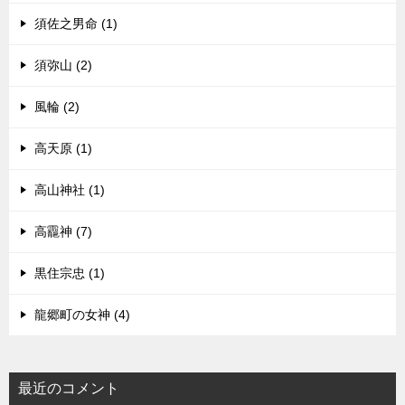
須佐之男命 (1)
須弥山 (2)
風輪 (2)
高天原 (1)
高山神社 (1)
高龗神 (7)
黒住宗忠 (1)
龍郷町の女神 (4)
最近のコメント