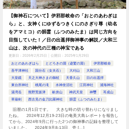
【御神石について】伊邪那岐命の「おとのあわぎは
ら」と、女神くにゆずるつきくにのさぎり尊（幼名
をアマミコ）の韴霊（ふつのみたま）は同じ方向を
目指していた！／日の出遥拝御神事の解説／大和三
山は、次の神代の三種の神宝である
更新日：
2026年2月25日
公開日：
2025年1月29日
おとのあわぎはら
とどろきの淵（迹驚の淵）
伊邪那岐命
吾平津神社
国分石（女夫石）
大刈山
大和三山
大皇鏡
天之大神さまの御杖
天香久山
日の出遥拝
東台所神社
桃尾の滝
水神坐沼社
江田神社
浦海神社
湯湾岳
熊野荒坂津
畝傍山
神武天皇
神璽
耳成山
草薙剣
西古見の金刀比羅神社
韴霊（ふつのみたま）
旧暦の1月1日です。 大きな時の切り替わりになりまし
たね。 2024年12月19-23日の奄美大島レポートを報告し
てから、2024年9月に行った2つの御神事の記録を整理して
いました。 2024年9月8-13日、壱 […]