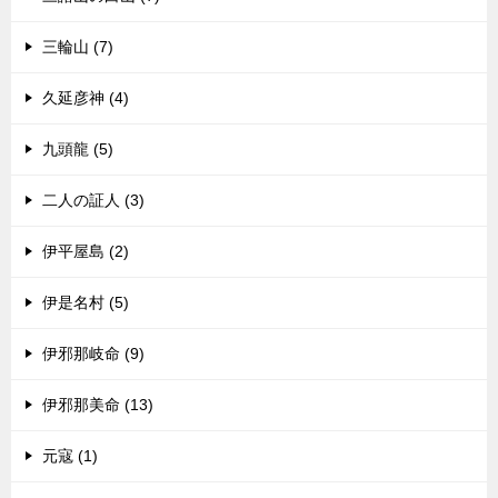
三輪山 (7)
久延彦神 (4)
九頭龍 (5)
二人の証人 (3)
伊平屋島 (2)
伊是名村 (5)
伊邪那岐命 (9)
伊邪那美命 (13)
元寇 (1)