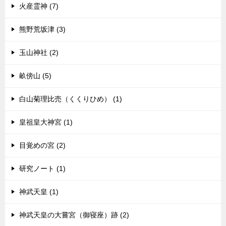
火産霊神 (7)
熊野荒坂津 (3)
玉山神社 (2)
畝傍山 (5)
白山菊理比売（くくりひめ） (1)
皇祖皇大神宮 (1)
目覚めの宮 (2)
研究ノート (1)
神武天皇 (1)
神武天皇の大嘗宮（御寝座）跡 (2)