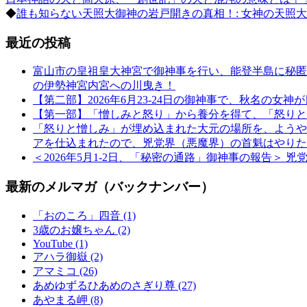
◆
誰も知らない天照大御神の岩戸開きの真相！: 女神の天照
最近の投稿
富山市の皇祖皇大神宮で御神事を行い、能登半島に秘匿さ
の伊勢神宮内宮への川曳き！
【第二部】2026年6月23-24日の御神事で、秋名の女神
【第一部】「憎しみと怒り」から養分を得て、「怒りと憎しみ
「怒りと憎しみ」が埋め込まれた大元の場所を、ようや
アを仕込まれたので、兇党界（悪魔界）の首魁はやりた
＜2026年5月1-2日、「秘密の通路」御神事の報告
最新のメルマガ（バックナンバー）
「おのころ」四音 (1)
3歳のお嬢ちゃん (2)
YouTube (1)
アハラ御嶽 (2)
アマミコ (26)
あめゆずるひあめのさぎり尊 (27)
あやまる岬 (8)