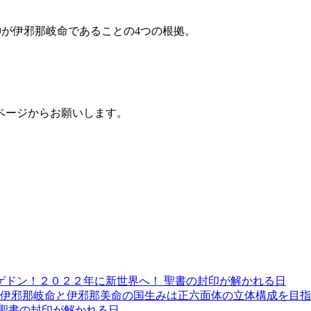
の神が伊邪那岐命であることの4つの根拠。
ページからお願いします。
ゲドン！２０２２年に新世界へ！ 聖書の封印が解かれる日
: 伊邪那岐命と伊邪那美命の国生みは正六面体の立体構成を目
聖書の封印が解かれる日