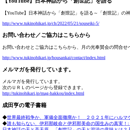
【YouTube】日本神話から「創世記」を語る
【YouTube】日本神話から「創世記」を語る～「創世記」
http://www.tukinohikari.jp/ch/2022/05/21/souseiki-5/
お問い合わせ／ご協力はこちらから
お問い合わせとご協力はこちらから、月の光奉賛会の問合せ
http://www.tukinohikari.jp/housankai/contact/index.html
メルマガを発行しています。
メルマガを発行しています。
次のＵＲＬのページから登録できます。
http://tukinohikari.jp/mag-hakkou/index.html
成田亨の電子書籍
◆
世界最終戦争か、軍備全面撤廃か！ ２０２１年にハルマ
◆
誰も知らない、伊邪那岐命と伊邪那美命の国生みの真実！
日本神話の天と高天原、「創世記」の天と混沌の意味とは？ 