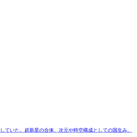
指していた。超新星の合体、次元や時空構成としての国生み。