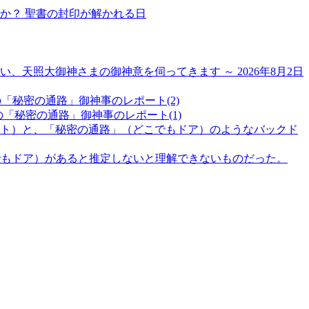
か？ 聖書の封印が解かれる日
天照大御神さまの御神意を伺ってきます ～ 2026年8月2日
日の「秘密の通路」御神事のレポート(2)
の「秘密の通路」御神事のレポート(1)
ト）と、「秘密の通路」（どこでもドア）のようなバックド
こでもドア）があると推定しないと理解できないものだった。