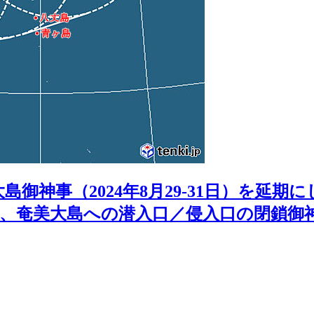
大島御神事（2024年8月29-31日）を
、奄美大島への潜入口／侵入口の閉鎖御