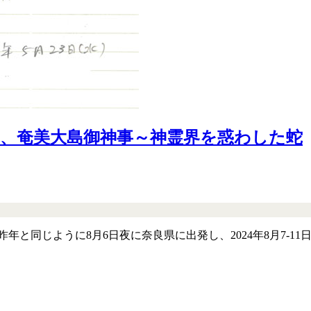
、奄美大島御神事～神霊界を惑わした蛇
昨年と同じように8月6日夜に奈良県に出発し、2024年8月7-