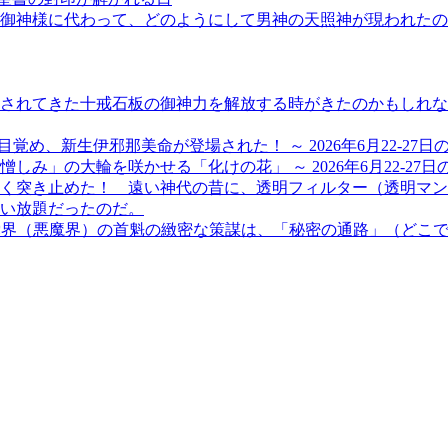
大御神様に代わって、どのようにして男神の天照神が現われたの
れてきた十戒石板の御神力を解放する時がきたのかもしれない、
が目覚め、新生伊邪那美命が登場された！ ～ 2026年6月22-27
」の大輪を咲かせる「化けの花」 ～ 2026年6月22-27日
く突き止めた！ 遠い神代の昔に、透明フィルター（透明マン
い放題だったのだ。
＞ 兇党界（悪魔界）の首魁の緻密な策謀は、「秘密の通路」（ど