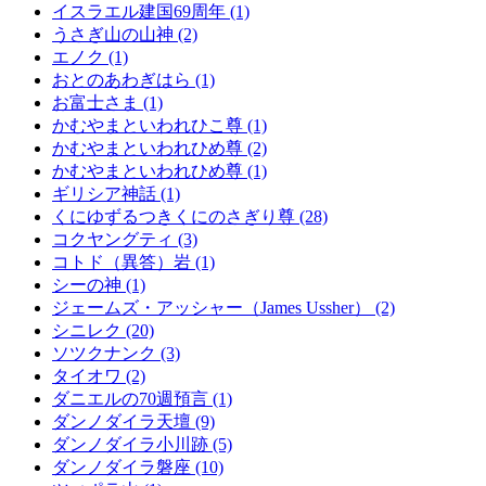
イスラエル建国69周年 (1)
うさぎ山の山神 (2)
エノク (1)
おとのあわぎはら (1)
お富士さま (1)
かむやまといわれひこ尊 (1)
かむやまといわれひめ尊 (2)
かむやまといわれひめ尊 (1)
ギリシア神話 (1)
くにゆずるつきくにのさぎり尊 (28)
コクヤングティ (3)
コトド（異答）岩 (1)
シーの神 (1)
ジェームズ・アッシャー（James Ussher） (2)
シニレク (20)
ソツクナンク (3)
タイオワ (2)
ダニエルの70週預言 (1)
ダンノダイラ天壇 (9)
ダンノダイラ小川跡 (5)
ダンノダイラ磐座 (10)