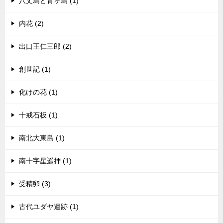
八丈島と青ヶ島 (1)
内花 (2)
出口王仁三郎 (2)
創世記 (1)
化けの花 (1)
十戒石板 (1)
南北大東島 (1)
南十字星遥拝 (1)
受精卵 (3)
古代ユダヤ遺跡 (1)