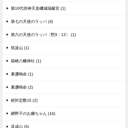
第10代崇神天皇磯城瑞籬宮 (1)
第七の天使のラッパ (4)
第六の天使のラッパ〔黙9：13〕 (1)
筑波山 (1)
箱崎八幡神社 (1)
素盞嗚命 (1)
素盞嗚命 (2)
絶対定数15 (2)
網野子のお嬢ちゃん (16)
耳成山 (5)