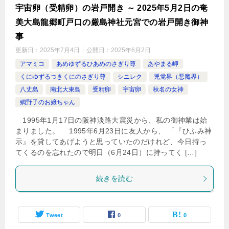
宇宙卵（受精卵）の岩戸開き ～ 2025年5月2日の奄
美大島龍郷町戸口の厳島神社元宮での岩戸開き御神
事
更新日：
2025年7月4日
公開日：
2025年6月2日
アマミコ
あめゆずるひあめのさぎり尊
あやまる岬
くにゆずるつきくにのさぎり尊
シニレク
兇党界（悪魔界）
八丈島
南北大東島
受精卵
宇宙卵
秋名の女神
網野子のお嬢ちゃん
1995年1月17日の阪神淡路大震災から、私の御神業は始
まりました。 1995年6月23日に友人から、 「『ひふみ神
示』を貸してあげようと思っていたのだけれど、今日持っ
てくるのを忘れたので明日（6月24日）に持ってく […]
続きを読む
Tweet
0
0