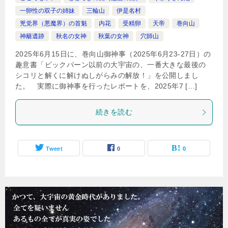
一卵性の双子の姉妹
三輪山
伊是名村
兇党界（悪魔界）の首魁
内花
受精卵
天帝
巻向山
神籬遺跡
秋名の女神
秋葉の女神
穴師山
2025年6月15日に、巻向山御神事（2025年6月23-27日）の
趣意書「ビックバーン以前の大宇宙の、一番大きな最後の
シコリと解くに解けぬしがらみの解放！」を公開しまし
た。 実際に御神事を行ったレポートを、2025年7 […]
続きを読む
Tweet
0
0