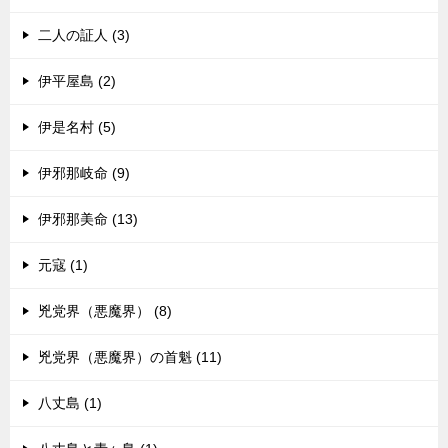
二人の証人 (3)
伊平屋島 (2)
伊是名村 (5)
伊邪那岐命 (9)
伊邪那美命 (13)
元寇 (1)
兇党界（悪魔界） (8)
兇党界（悪魔界）の首魁 (11)
八丈島 (1)