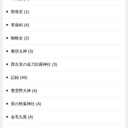
聖母宮 (1)
草薙剣 (4)
蜘蛛女 (2)
裏切る神 (3)
西古見の金刀比羅神社 (3)
記録 (46)
豊雲野大神 (4)
里の秋葉神社 (4)
金毛九尾 (4)