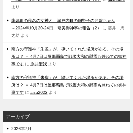
より
龍郷町の秋名の女神と、瀬戸内町の網野子のお嬢ちゃん
～2024年10月20-24日、奄美御神事の報告（2）
に
藤井 周
之助
より
南方の守護神「朱雀」が、導いてくれた場所がある。その場
所は？ ＝ 4月7日は屋那覇島で戦艦大和の慰霊も兼ねての御神
事です
に
原井聖我
より
南方の守護神「朱雀」が、導いてくれた場所がある。その場
所は？ ＝ 4月7日は屋那覇島で戦艦大和の慰霊も兼ねての御神
事です
に
aizu2022
より
アーカイブ
2026年7月