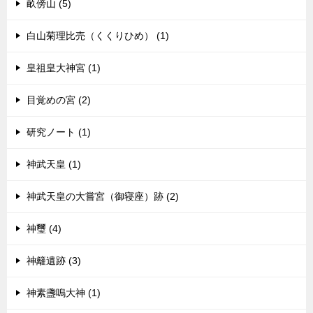
畝傍山 (5)
白山菊理比売（くくりひめ） (1)
皇祖皇大神宮 (1)
目覚めの宮 (2)
研究ノート (1)
神武天皇 (1)
神武天皇の大嘗宮（御寝座）跡 (2)
神璽 (4)
神籬遺跡 (3)
神素盞嗚大神 (1)