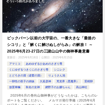
ビックバーン以前の大宇宙の、一番大きな「最後の
シコリ」と「解くに解けぬしがらみ」の解放！ ～
2025年6月23-27日の三諸山山中の御神事趣意書
更新日：
2025年9月18日
公開日：
2025年6月15日
アマミコ
あめゆずるひあめのさぎり尊
くにゆずるつきくにのさぎり尊
シニレク
とどろきの淵（迹驚の淵）
りょうさん池
一卵性の双子の姉妹
久延彦神
兇党界（悪魔界）
受精卵
放置車輛
秋名の女神
網野子のお嬢ちゃん
高山神社
2025年6月の巻向山御神事がどうなったかは、こちらのレ
ポートをご覧ください。 メルマガ発行準備（2025年6月