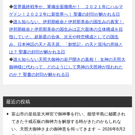
◆
世界最終戦争か、軍備全面撤廃か！ ２０２１年にハルマ
ゲドン！２０２２年に新世界へ！ 聖書の封印が解かれる日
◆
誰も知らない、伊邪那岐命と伊邪那美命の国生みの真実！:
伊邪那岐命と伊邪那美命の国生みは正六面体の立体構成を目
指していた。超新星の合体、次元や時空構成としての国生
み。日本神話の天と高天原、「創世記」の天と混沌の意味と
は？ 聖書の封印が解かれる日
◆
誰も知らない天照大御神の岩戸開きの真相！: 女神の天照大
御神様に代わって、どのようにして男神の天照神が現われた
のか？ 聖書の封印が解かれる日
最近の投稿
富山市の皇祖皇大神宮で御神事を行い、能登半島に秘匿され
てきた十戒石板の御神力を解放する時がきたのかもしれな
い、天照大御神さまの御神意を伺ってきます ～ 2026年8月2