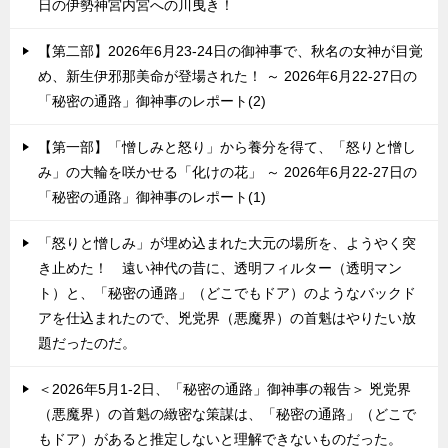
日の伊勢神宮内宮への川曳き！
【第二部】2026年6月23-24日の御神事で、秋名の女神が目覚
め、新生伊邪那美命が登場された！ ～ 2026年6月22-27日の
「秘密の通路」御神事のレポート(2)
【第一部】「憎しみと怒り」から養分を得て、「怒りと憎し
み」の大輪を咲かせる「化けの花」 ～ 2026年6月22-27日の
「秘密の通路」御神事のレポート(1)
「怒りと憎しみ」が埋め込まれた大元の場所を、ようやく突
き止めた！ 遠い神代の昔に、透明フィルター（透明マン
ト）と、「秘密の通路」（どこでもドア）のようなバックド
アを仕込まれたので、兇党界（悪魔界）の首魁はやりたい放
題だったのだ。
＜2026年5月1-2日、「秘密の通路」御神事の報告＞ 兇党界
（悪魔界）の首魁の緻密な策謀は、「秘密の通路」（どこで
もドア）があると推定しないと理解できないものだった。