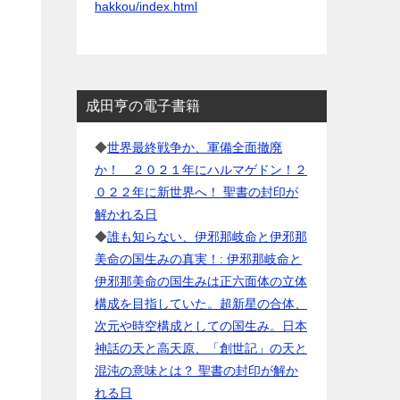
hakkou/index.html
成田亨の電子書籍
◆
世界最終戦争か、軍備全面撤廃
か！ ２０２１年にハルマゲドン！２
０２２年に新世界へ！ 聖書の封印が
解かれる日
◆
誰も知らない、伊邪那岐命と伊邪那
美命の国生みの真実！: 伊邪那岐命と
伊邪那美命の国生みは正六面体の立体
構成を目指していた。超新星の合体、
次元や時空構成としての国生み。日本
神話の天と高天原、「創世記」の天と
混沌の意味とは？ 聖書の封印が解か
れる日