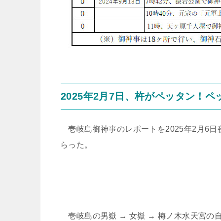
2025年2月7日、杵がペッタン！
壱岐島御神事のレポートを2025年2月6日
らった。
壱岐島の男嶽 → 女嶽 → 梅ノ木水天宮