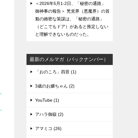
＜2026年5月1-2日、「秘密の通路」
御神事の報告＞ 兇党界（悪魔界）の首
魁の緻密な策謀は、「秘密の通路」
（どこでもドア）があると推定しない
と理解できないものだった。
最新のメルマガ（バックナンバー）
「おのころ」四音 (1)
3歳のお嬢ちゃん (2)
YouTube (1)
アハラ御嶽 (2)
アマミコ (26)