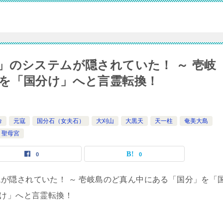
」のシステムが隠されていた！ ～ 壱岐
を「国分け」へと言霊転換！
命
元寇
国分石（女夫石）
大刈山
大黒天
天一柱
奄美大島
聖母宮
0
0