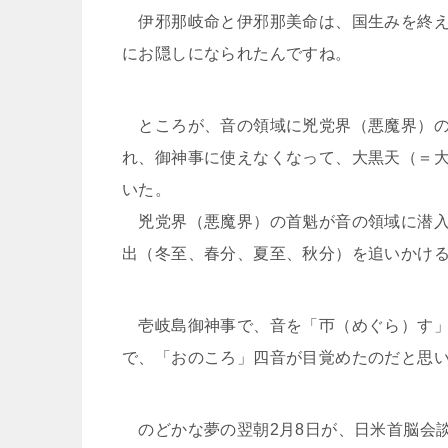
伊邪那岐命と伊邪那美命は、国生みを終え
にお隠しになられたんですね。
ところが、音の領域に兇党界（悪魔界）の
れ、御神事に使えなくなって、大黒天（＝
いた。
兇党界（悪魔界）の首魁が音の領域に潜入
出（冬至、春分、夏至、秋分）を追いかけ
壱岐島御神事で、音を「帀（めぐら）す」
で、「おのころ」四音が目覚めたのだと思
のどかな夢の翌朝2月8日が、日米首脳会