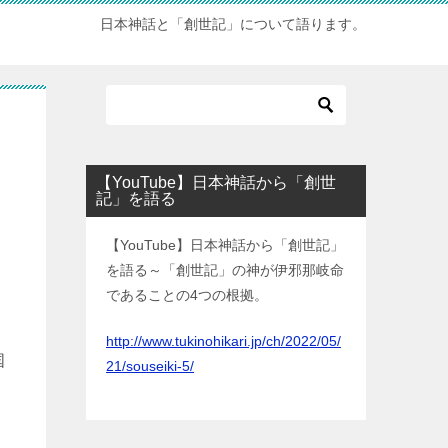
日本神話と「創世記」について語ります。
【YouTube】日本神話から「創世
記」を語る
【YouTube】日本神話から「創世記」
を語る～「創世記」の神が伊邪那岐命
であることの4つの根拠。
http://www.tukinohikari.jp/ch/2022/05/
21/souseiki-5/