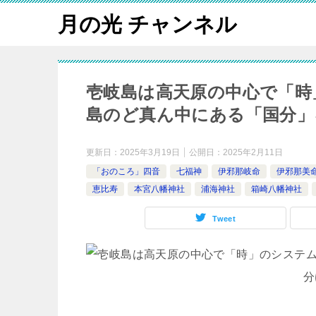
月の光 チャンネル
壱岐島は高天原の中心で「時
島のど真ん中にある「国分」
更新日：
2025年3月19日
公開日：
2025年2月11日
「おのころ」四音
七福神
伊邪那岐命
伊邪那美
恵比寿
本宮八幡神社
浦海神社
箱崎八幡神社
Tweet