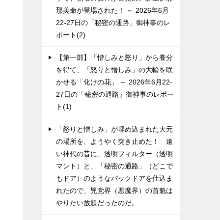
那美命が登場された！ ～ 2026年6月
22-27日の「秘密の通路」御神事のレ
ポート(2)
【第一部】「憎しみと怒り」から養分
を得て、「怒りと憎しみ」の大輪を咲
かせる「化けの花」 ～ 2026年6月22-
27日の「秘密の通路」御神事のレポー
ト(1)
「怒りと憎しみ」が埋め込まれた大元
の場所を、ようやく突き止めた！ 遠
い神代の昔に、透明フィルター（透明
マント）と、「秘密の通路」（どこで
もドア）のようなバックドアを仕込ま
れたので、兇党界（悪魔界）の首魁は
やりたい放題だったのだ。