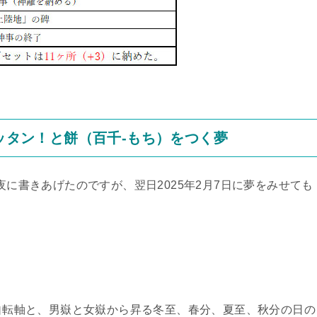
ペッタン！と餅（百千-もち）をつく夢
夜に書きあげたのですが、翌日2025年2月7日に夢をみせても
の自転軸と、男嶽と女嶽から昇る冬至、春分、夏至、秋分の日の