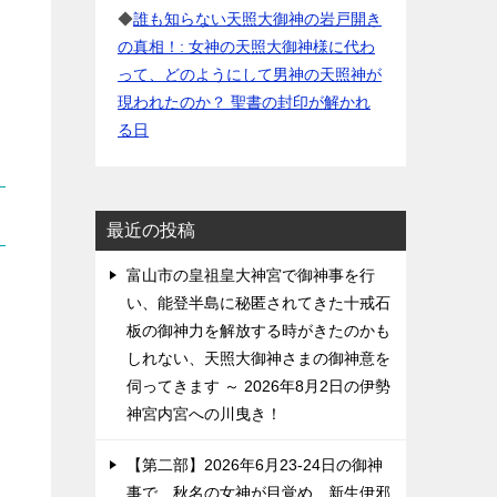
◆
誰も知らない天照大御神の岩戸開き
の真相！: 女神の天照大御神様に代わ
って、どのようにして男神の天照神が
現われたのか？ 聖書の封印が解かれ
る日
最近の投稿
富山市の皇祖皇大神宮で御神事を行
い、能登半島に秘匿されてきた十戒石
板の御神力を解放する時がきたのかも
しれない、天照大御神さまの御神意を
伺ってきます ～ 2026年8月2日の伊勢
神宮内宮への川曳き！
【第二部】2026年6月23-24日の御神
事で、秋名の女神が目覚め、新生伊邪