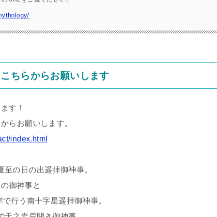
mythology/
はこちらからお願いします
ます！
からお願いします。
act/index.html
行う夏至の日の出遥拝御神事。
月の御神事と
南十字星遥拝御神事。
屋島で天之岩戸開き御神事。