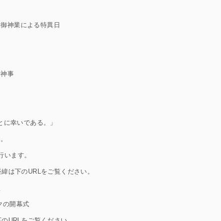
し御神業による特異日
御神事
とに幸いである。」
す。
行います。
緯は下のURLをご覧ください。
/
クの開幕式
のURLをご覧ください。