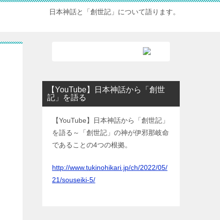
日本神話と「創世記」について語ります。
【YouTube】日本神話から「創世
記」を語る
【YouTube】日本神話から「創世記」
を語る～「創世記」の神が伊邪那岐命
であることの4つの根拠。
http://www.tukinohikari.jp/ch/2022/05/
21/souseiki-5/