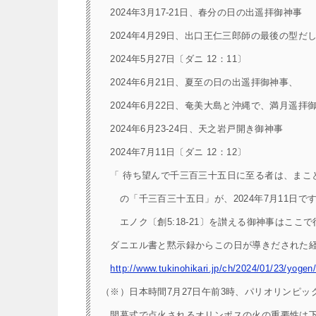
2024年3月17-21日、春分の日の出遥拝御神事
2024年4月29日、出口王仁三郎師の最後の型だ
2024年5月27日〔ダニ 12：11〕
2024年6月21日、夏至の日の出遥拝御神事、
2024年6月22日、奄美大島と沖縄で、満月遥拝
2024年6月23-24日、天之岩戸開き御神事
2024年7月11日〔ダニ 12：12〕
「 待ち望んで千三百三十五日に至る者は、まこ
の「千三百三十五日」が、2024年7月11日で
エノク〔創5:18-21〕を讃える御神事はここで
ダニエル書と黙示録からこの日が導きだされた経
http://www.tukinohikari.jp/ch/2024/01/23/yogen
（※）日本時間7月27日午前3時、パリオリンピッ
開幕式で点火されるオリンポスの火の重要性は下