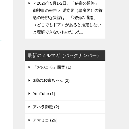
＜2026年5月1-2日、「秘密の通路」
御神事の報告＞ 兇党界（悪魔界）の首
魁の緻密な策謀は、「秘密の通路」
（どこでもドア）があると推定しない
と理解できないものだった。
最新のメルマガ（バックナンバー）
「おのころ」四音 (1)
3歳のお嬢ちゃん (2)
YouTube (1)
アハラ御嶽 (2)
アマミコ (26)