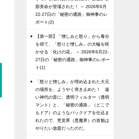
那美命が登場された！ ～ 2026年6月
22-27日の「秘密の通路」御神事のレ
ポート(2)
【第一部】「憎しみと怒り」から養分
を得て、「怒りと憎しみ」の大輪を咲
かせる「化けの花」 ～ 2026年6月22-
27日の「秘密の通路」御神事のレポー
ト(1)
「怒りと憎しみ」が埋め込まれた大元
の場所を、ようやく突き止めた！ 遠
い神代の昔に、透明フィルター（透明
マント）と、「秘密の通路」（どこで
ン
もドア）のようなバックドアを仕込ま
れたので、兇党界（悪魔界）の首魁は
やりたい放題だったのだ。