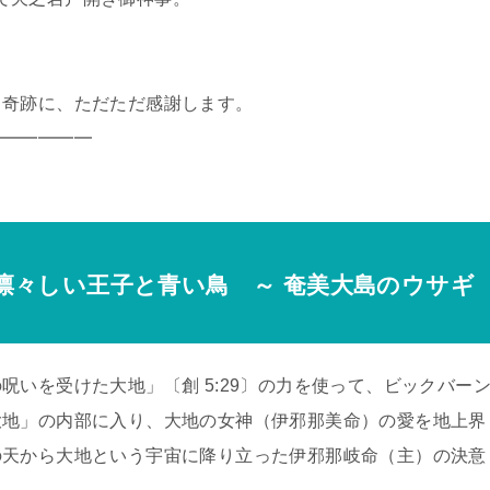
奇跡に、ただただ感謝します。
━━━━━━
々しい王子と青い鳥 ～ 奄美大島のウサギ
いを受けた大地」〔創 5:29〕の力を使って、ビックバー
大地」の内部に入り、大地の女神（伊邪那美命）の愛を地上界
の天から大地という宇宙に降り立った伊邪那岐命（主）の決意