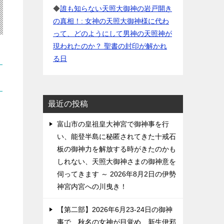
◆
誰も知らない天照大御神の岩戸開き
の真相！: 女神の天照大御神様に代わ
って、どのようにして男神の天照神が
現われたのか？ 聖書の封印が解かれ
る日
最近の投稿
富山市の皇祖皇大神宮で御神事を行
い、能登半島に秘匿されてきた十戒石
板の御神力を解放する時がきたのかも
しれない、天照大御神さまの御神意を
伺ってきます ～ 2026年8月2日の伊勢
神宮内宮への川曳き！
【第二部】2026年6月23-24日の御神
事で、秋名の女神が目覚め、新生伊邪