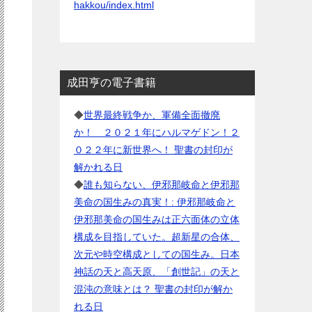
hakkou/index.html
成田亨の電子書籍
◆
世界最終戦争か、軍備全面撤廃
か！ ２０２１年にハルマゲドン！２
０２２年に新世界へ！ 聖書の封印が
解かれる日
◆
誰も知らない、伊邪那岐命と伊邪那
美命の国生みの真実！: 伊邪那岐命と
伊邪那美命の国生みは正六面体の立体
構成を目指していた。超新星の合体、
次元や時空構成としての国生み。日本
神話の天と高天原、「創世記」の天と
混沌の意味とは？ 聖書の封印が解か
れる日