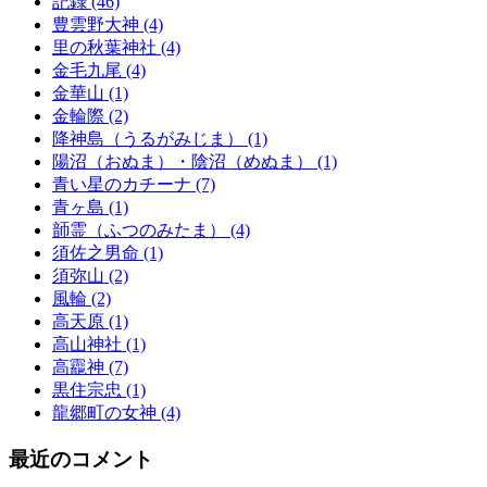
記録 (46)
豊雲野大神 (4)
里の秋葉神社 (4)
金毛九尾 (4)
金華山 (1)
金輪際 (2)
降神島（うるがみじま） (1)
陽沼（おぬま）・陰沼（めぬま） (1)
青い星のカチーナ (7)
青ヶ島 (1)
韴霊（ふつのみたま） (4)
須佐之男命 (1)
須弥山 (2)
風輪 (2)
高天原 (1)
高山神社 (1)
高龗神 (7)
黒住宗忠 (1)
龍郷町の女神 (4)
最近のコメント