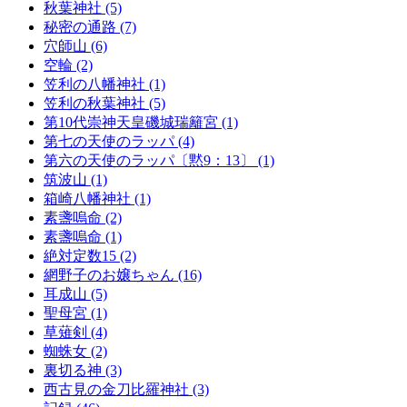
秋葉神社 (5)
秘密の通路 (7)
穴師山 (6)
空輪 (2)
笠利の八幡神社 (1)
笠利の秋葉神社 (5)
第10代崇神天皇磯城瑞籬宮 (1)
第七の天使のラッパ (4)
第六の天使のラッパ〔黙9：13〕 (1)
筑波山 (1)
箱崎八幡神社 (1)
素盞嗚命 (2)
素盞嗚命 (1)
絶対定数15 (2)
網野子のお嬢ちゃん (16)
耳成山 (5)
聖母宮 (1)
草薙剣 (4)
蜘蛛女 (2)
裏切る神 (3)
西古見の金刀比羅神社 (3)