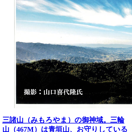
三諸山（みもろやま）の御神域。三輪
山（467M）は青垣山、お守りしている