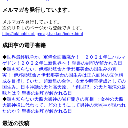
メルマガを発行しています。
メルマガを発行しています。
次のＵＲＬのページから登録できます。
http://tukinohikari.jp/mag-hakkou/index.html
成田亨の電子書籍
◆
世界最終戦争か、軍備全面撤廃か！ ２０２１年にハルマ
ゲドン！２０２２年に新世界へ！ 聖書の封印が解かれる日
◆
誰も知らない、伊邪那岐命と伊邪那美命の国生みの真
実！: 伊邪那岐命と伊邪那美命の国生みは正六面体の立体構
成を目指していた。超新星の合体、次元や時空構成としての
国生み。日本神話の天と高天原、「創世記」の天と混沌の意
味とは？ 聖書の封印が解かれる日
◆
誰も知らない天照大御神の岩戸開きの真相！: 女神の天照
大御神様に代わって、どのようにして男神の天照神が現われ
たのか？ 聖書の封印が解かれる日
最近の投稿