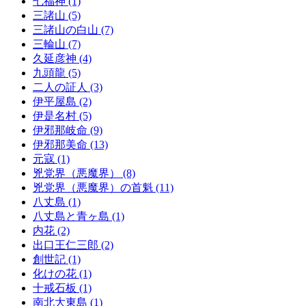
七福神 (1)
三諸山 (5)
三諸山の白山 (7)
三輪山 (7)
久延彦神 (4)
九頭龍 (5)
二人の証人 (3)
伊平屋島 (2)
伊是名村 (5)
伊邪那岐命 (9)
伊邪那美命 (13)
元寇 (1)
兇党界（悪魔界） (8)
兇党界（悪魔界）の首魁 (11)
八丈島 (1)
八丈島と青ヶ島 (1)
内花 (2)
出口王仁三郎 (2)
創世記 (1)
化けの花 (1)
十戒石板 (1)
南北大東島 (1)