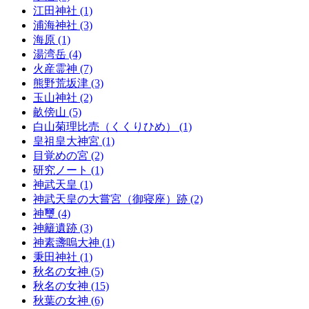
江田神社 (1)
浦海神社 (3)
海原 (1)
湯湾岳 (4)
火産霊神 (7)
熊野荒坂津 (3)
玉山神社 (2)
畝傍山 (5)
白山菊理比売（くくりひめ） (1)
皇祖皇大神宮 (1)
目覚めの宮 (2)
研究ノート (1)
神武天皇 (1)
神武天皇の大嘗宮（御寝座）跡 (2)
神璽 (4)
神籬遺跡 (3)
神素盞嗚大神 (1)
秉田神社 (1)
秋名の女神 (5)
秋名の女神 (15)
秋葉の女神 (6)