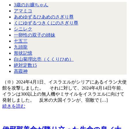
3歳のお嬢ちゃん
アマミコ
あめゆずるひあめのさぎり尊
くにゆずるつきくにのさぎり尊
シニレク
一卵性の双子の姉妹
七五三
九頭龍
形状記憶
白山菊理比売（くくりひめ）
絶対定数15
高龗神
（※）2024年4月1日、イスラエルがシリアにあるイラン大使
館を攻撃しました。 それに対して、2024年4月14日午前、
イランは300以上の無人機やミサイルをイスラエルに向けて
発射しました。 反米の大国イランが、宿敵で […]
続きを読む