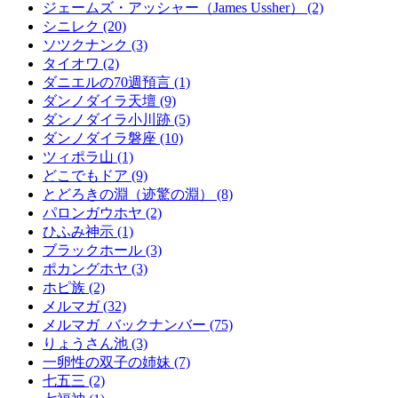
ジェームズ・アッシャー（James Ussher） (2)
シニレク (20)
ソツクナンク (3)
タイオワ (2)
ダニエルの70週預言 (1)
ダンノダイラ天壇 (9)
ダンノダイラ小川跡 (5)
ダンノダイラ磐座 (10)
ツィポラ山 (1)
どこでもドア (9)
とどろきの淵（迹驚の淵） (8)
パロンガウホヤ (2)
ひふみ神示 (1)
ブラックホール (3)
ポカングホヤ (3)
ホピ族 (2)
メルマガ (32)
メルマガ_バックナンバー (75)
りょうさん池 (3)
一卵性の双子の姉妹 (7)
七五三 (2)