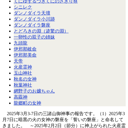
くにゆずるつきくにのさぎり尊
シニレク
ダンノダイラ天壇
ダンノダイラ小川跡
ダンノダイラ磐座
とどろきの淵（迹驚の淵）
一卵性の双子の姉妹
九頭龍
伊邪那岐命
伊邪那美命
天帝
火産霊神
玉山神社
秋名の女神
秋葉神社
網野子のお嬢ちゃん
高龗神
龍郷町の女神
2025年3月3-7日の三諸山御神事の報告です。（1）2025年3
月7日に暗黒の火の女神の磐座を「誓いの磐座」と命名して
きました。 ～2025年2月2日（節分）に神上がられた火産霊