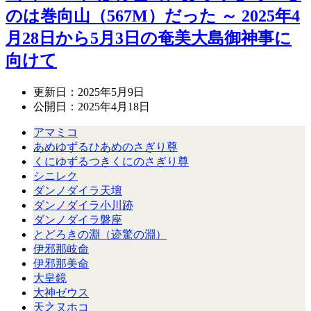
のは巻向山（567M）だった ～ 2025年4
月28日から5月3日の奄美大島御神事に
向けて
更新日：
2025年5月9日
公開日：
2025年4月18日
アマミコ
あめゆずるひあめのさぎり尊
くにゆずるつきくにのさぎり尊
シニレク
ダンノダイラ天壇
ダンノダイラ小川跡
ダンノダイラ磐座
とどろきの淵（迹驚の淵）
伊邪那岐命
伊邪那美命
大皇鏡
大神ゼウス
天之ヌホコ