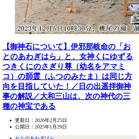
【御神石について】伊邪那岐命の「お
とのあわぎはら」と、女神くにゆずる
つきくにのさぎり尊（幼名をアマミ
コ）の韴霊（ふつのみたま）は同じ方
向を目指していた！／日の出遥拝御神
事の解説／大和三山は、次の神代の三
種の神宝である
更新日：
2026年2月25日
公開日：
2025年1月29日
おとのあわぎはら