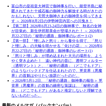
富山市の皇祖皇大神宮で御神事を行い、能登半島に秘
匿されてきた十戒石板の御神力を解放する時がきたの
かもしれない、天照大御神さまの御神意を伺ってきま
す ～ 2026年8月2日の伊勢神宮内宮への川曳き！
【第二部】2026年6月23-24日の御神事で、秋名の女神
が目覚め、新生伊邪那美命が登場された！ ～ 2026年6
月22-27日の「秘密の通路」御神事のレポート(2)
【第一部】「憎しみと怒り」から養分を得て、「怒り
と憎しみ」の大輪を咲かせる「化けの花」 ～ 2026年6
月22-27日の「秘密の通路」御神事のレポート(1)
「怒りと憎しみ」が埋め込まれた大元の場所を、よう
やく突き止めた！ 遠い神代の昔に、透明フィルター
（透明マント）と、「秘密の通路」（どこでもドア）
のようなバックドアを仕込まれたので、兇党界（悪魔
界）の首魁はやりたい放題だったのだ。
＜2026年5月1-2日、「秘密の通路」御神事の報告＞ 兇
党界（悪魔界）の首魁の緻密な策謀は、「秘密の通
路」（どこでもドア）があると推定しないと理解でき
ないものだった。
最新のメルマガ（バックナンバー）