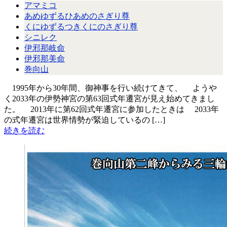
アマミコ
あめゆずるひあめのさぎり尊
くにゆずるつきくにのさぎり尊
シニレク
伊邪那岐命
伊邪那美命
巻向山
1995年から30年間、御神事を行い続けてきて、 ようや
く2033年の伊勢神宮の第63回式年遷宮が見え始めてきまし
た。 2013年に第62回式年遷宮に参加したときは 2033年
の式年遷宮は世界情勢が緊迫しているの […]
続きを読む