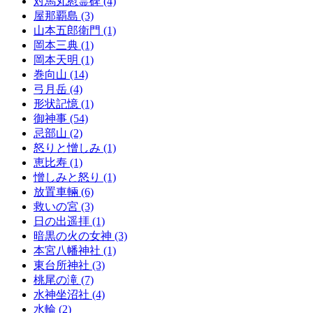
対馬丸慰霊碑 (4)
屋那覇島 (3)
山本五郎衛門 (1)
岡本三典 (1)
岡本天明 (1)
巻向山 (14)
弓月岳 (4)
形状記憶 (1)
御神事 (54)
忌部山 (2)
怒りと憎しみ (1)
恵比寿 (1)
憎しみと怒り (1)
放置車輛 (6)
救いの宮 (3)
日の出遥拝 (1)
暗黒の火の女神 (3)
本宮八幡神社 (1)
東台所神社 (3)
桃尾の滝 (7)
水神坐沼社 (4)
水輪 (2)