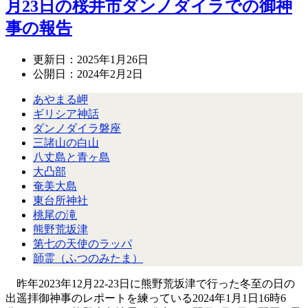
月23日の桜井市ダンノダイラでの御神
事の報告
更新日：
2025年1月26日
公開日：
2024年2月2日
あやまる岬
ギリシア神話
ダンノダイラ磐座
三諸山の白山
八丈島と青ヶ島
大凸部
奄美大島
東台所神社
桃尾の滝
熊野荒坂津
第七の天使のラッパ
韴霊（ふつのみたま）
昨年2023年12月22-23日に熊野荒坂津で行った冬至の日の
出遥拝御神事のレポートを練っている2024年1月1日16時6