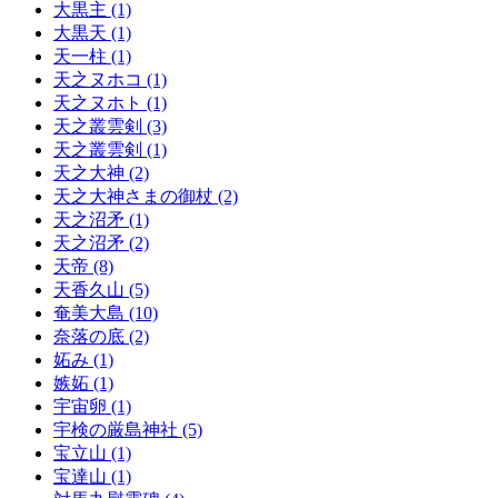
大黒主 (1)
大黒天 (1)
天一柱 (1)
天之ヌホコ (1)
天之ヌホト (1)
天之叢雲剣 (3)
天之叢雲剣 (1)
天之大神 (2)
天之大神さまの御杖 (2)
天之沼矛 (1)
天之沼矛 (2)
天帝 (8)
天香久山 (5)
奄美大島 (10)
奈落の底 (2)
妬み (1)
嫉妬 (1)
宇宙卵 (1)
宇検の厳島神社 (5)
宝立山 (1)
宝達山 (1)