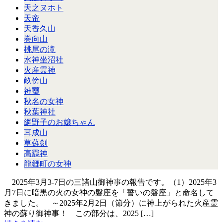
天之ヌホト
天帝
天香久山
巻向山
桃尾の滝
水神坐沼社
火産霊神
畝傍山
神璽
秋名の女神
秋葉神社
網野子のお嬢ちゃん
耳成山
草薙剣
高龗神
龍郷町の女神
2025年3月3-7日の三諸山御神事の報告です。（1）2025年3
月7日に暗黒の火の女神の磐座を「誓いの磐座」と命名して
きました。 ～2025年2月2日（節分）に神上がられた火産霊
神の蘇り御神事！ この部分は、2025 […]