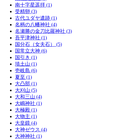
南十字星遥拝 (1)
受精卵 (3)
古代ユダヤ遺跡 (1)
名柄の八幡神社 (4)
名瀬勝の金刀比羅神社 (3)
吾平津神社 (1)
国分石（女夫石） (5)
国常立大神 (6)
国引き (1)
埴土山 (1)
壱岐島 (6)
夏至 (1)
大凸部 (1)
大刈山 (5)
大和三山 (4)
大嶋神社 (1)
大極殿 (1)
大物主 (1)
大皇鏡 (4)
大神ゼウス (4)
大神神社 (1)