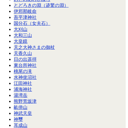
とどろきの淵（迹驚の淵）
伊邪那岐命
吾平津神社
国分石（女夫石）
大刈山
大和三山
大皇鏡
天之大神さまの御杖
天香久山
日の出遥拝
東台所神社
桃尾の滝
水神坐沼社
江田神社
浦海神社
湯湾岳
熊野荒坂津
畝傍山
神武天皇
神璽
耳成山