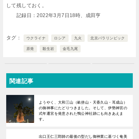
して残しておく。
記録日：2022年3月7日18時、成田亨
タグ
ウクライナ
ロシア
九火
北京パラリンピック
原発
殺生岩
金毛九尾
関連記事
ようやく、大和三山（畝傍山・天香久山・耳成山）
の御神事にたどりつきました。そして、伊勢神宮の
式年遷宮を発意された鴨公神社跡にも向きあえま
す。
出口王仁三郎師の最後の型だし御神業に基づく奄美