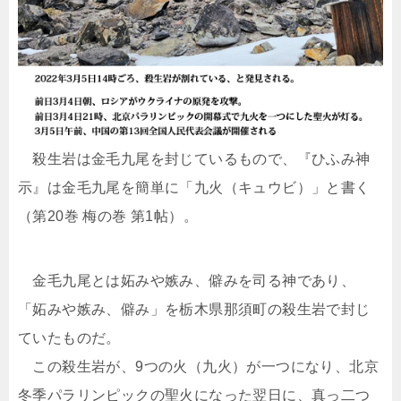
殺生岩は金毛九尾を封じているもので、『ひふみ神
示』は金毛九尾を簡単に「九火（キュウビ）」と書く
（第20巻 梅の巻 第1帖）。
金毛九尾とは妬みや嫉み、僻みを司る神であり、
「妬みや嫉み、僻み」を栃木県那須町の殺生岩で封じ
ていたものだ。
この殺生岩が、9つの火（九火）が一つになり、北京
冬季パラリンピックの聖火になった翌日に、真っ二つ