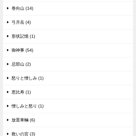
巻向山 (14)
弓月岳 (4)
形状記憶 (1)
御神事 (54)
忌部山 (2)
怒りと憎しみ (1)
恵比寿 (1)
憎しみと怒り (1)
放置車輛 (6)
救いの宮 (3)