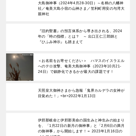
大島御神事（2024年4月28-30日）～名柄の八幡神
社／奄美大島小宿の山神さま／笠利町用安の与湾大
親神社
『旧約聖書』の預言体系から導き出される、2024
年の「時の指標」とは？ ～ 出口王仁三郎師と
『ひふみ神示』も踏まえて
＜お名前をお寄せください＞ ハマスのイスラエル
へのテロ攻撃、奄美大島御神事（2023年10月21-
24日）で鎮静化できるかが最大の課題です！
天照皇大御神さまから急報「鬼界カルデラの女神が
目覚めた！」<br>2022年1月13日
伊邪那岐命と伊邪那美命の国生みと神生みの始まり
を、「1月22日の新月の御神事」と「2月6日の満月
の御神事」から開始します！＝ 2023年1月16日の