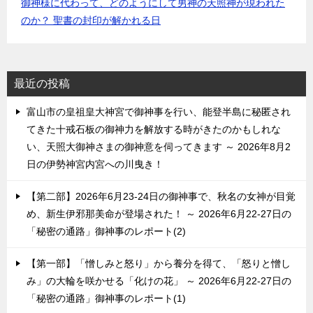
御神様に代わって、どのようにして男神の天照神が現われた
のか？ 聖書の封印が解かれる日
最近の投稿
富山市の皇祖皇大神宮で御神事を行い、能登半島に秘匿され
てきた十戒石板の御神力を解放する時がきたのかもしれな
い、天照大御神さまの御神意を伺ってきます ～ 2026年8月2
日の伊勢神宮内宮への川曳き！
【第二部】2026年6月23-24日の御神事で、秋名の女神が目覚
め、新生伊邪那美命が登場された！ ～ 2026年6月22-27日の
「秘密の通路」御神事のレポート(2)
【第一部】「憎しみと怒り」から養分を得て、「怒りと憎し
み」の大輪を咲かせる「化けの花」 ～ 2026年6月22-27日の
「秘密の通路」御神事のレポート(1)