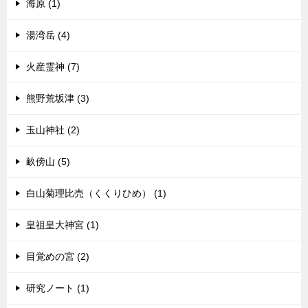
海原 (1)
湯湾岳 (4)
火産霊神 (7)
熊野荒坂津 (3)
玉山神社 (2)
畝傍山 (5)
白山菊理比売（くくりひめ） (1)
皇祖皇大神宮 (1)
目覚めの宮 (2)
研究ノート (1)