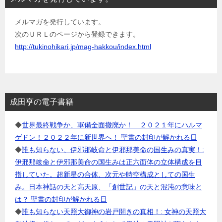
メルマガを発行しています。
次のＵＲＬのページから登録できます。
http://tukinohikari.jp/mag-hakkou/index.html
成田亨の電子書籍
◆
世界最終戦争か、軍備全面撤廃か！ ２０２１年にハルマ
ゲドン！２０２２年に新世界へ！ 聖書の封印が解かれる日
◆
誰も知らない、伊邪那岐命と伊邪那美命の国生みの真実！:
伊邪那岐命と伊邪那美命の国生みは正六面体の立体構成を目
指していた。超新星の合体、次元や時空構成としての国生
み。日本神話の天と高天原、「創世記」の天と混沌の意味と
は？ 聖書の封印が解かれる日
◆
誰も知らない天照大御神の岩戸開きの真相！: 女神の天照大