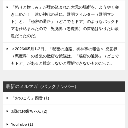
「怒りと憎しみ」が埋め込まれた大元の場所を、ようやく突
き止めた！ 遠い神代の昔に、透明フィルター（透明マン
ト）と、「秘密の通路」（どこでもドア）のようなバックド
アを仕込まれたので、兇党界（悪魔界）の首魁はやりたい放
題だったのだ。
＜2026年5月1-2日、「秘密の通路」御神事の報告＞ 兇党界
（悪魔界）の首魁の緻密な策謀は、「秘密の通路」（どこで
もドア）があると推定しないと理解できないものだった。
最新のメルマガ（バックナンバー）
「おのころ」四音 (1)
3歳のお嬢ちゃん (2)
YouTube (1)