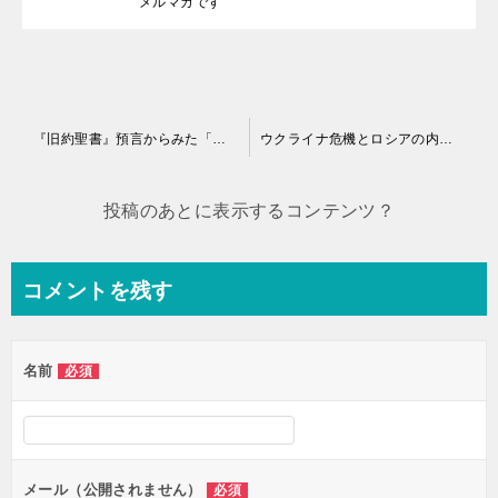
メルマガです
投
『旧約聖書』預言からみた「ウクライナ危機」／現在のウクライナ危機の根源は何か？ ＝ 2022年2月11日のメルマガです
ウクライナ危機とロシアの内乱、「ダニエル書」の「東と北からの知らせ」〔ダ11：44〕／トンガの噴火と日付変更線 ＝ 2022年3月9日のメルマガです
稿
ナ
投稿のあとに表示するコンテンツ？
ビ
ゲ
コメントを残す
ー
シ
名前
必須
ョ
ン
メール（公開されません）
必須