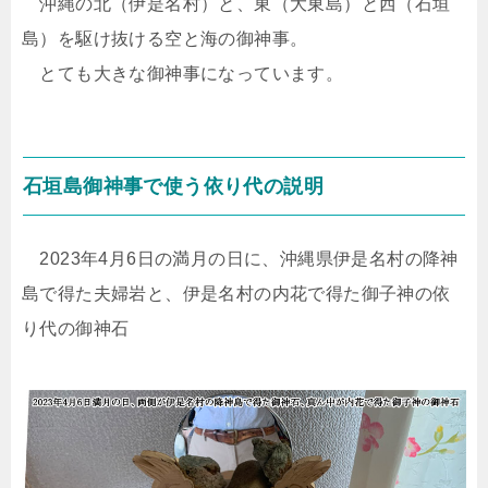
沖縄の北（伊是名村）と、東（大東島）と西（石垣
島）を駆け抜ける空と海の御神事。
とても大きな御神事になっています。
石垣島御神事で使う依り代の説明
2023年4月6日の満月の日に、沖縄県伊是名村の降神
島で得た夫婦岩と、伊是名村の内花で得た御子神の依
り代の御神石