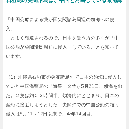
石垣島の尖閣諸島は、中国と対峙している最前線
「中国公船による我が国尖閣諸島周辺の領海への侵
入」
とよく報道されるので、日本を憂う方の多くが「中
国公船が尖閣諸島周辺に侵入」していることを知って
います。
（1）沖縄県石垣市の尖閣諸島沖で日本の領海に侵入し
ていた中国海警局の「海警」２隻が5月21日、領海を出
た。２隻は約２３時間半、領海内にとどまり、日本の
漁船に接近しようとした。尖閣沖での中国公船の領海
侵入は5月11～12日以来で、今年14回目。