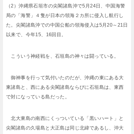
（2）沖縄県石垣市の尖閣諸島沖で5月24日、中国海警
局の「海警」４隻が日本の領海２カ所に侵入し航行し
た。尖閣諸島沖での中国公船の領海侵入は5月20～21日
以来で、今年15、16回目。
こういう神経戦を、石垣島の神々は闘っている。
御神事を行って気付いたのだが、沖縄の東にある大
東諸島と、西にある尖閣諸島ならびに石垣島は、東西
で対になっている島だった。
北大東島の南西にくっついている「黒いハート」と
尖閣諸島の久場島と大正島は同じ北緯であるし、沖大