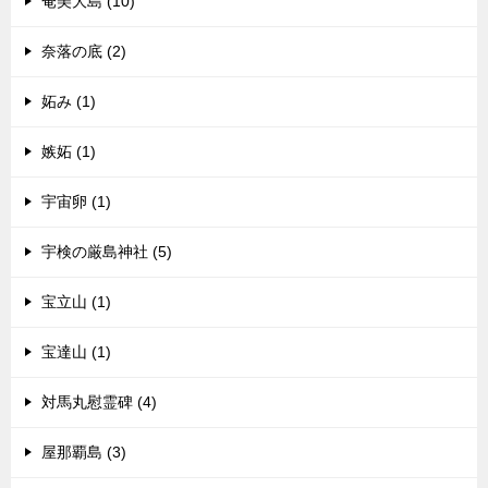
奄美大島 (10)
奈落の底 (2)
妬み (1)
嫉妬 (1)
宇宙卵 (1)
宇検の厳島神社 (5)
宝立山 (1)
宝達山 (1)
対馬丸慰霊碑 (4)
屋那覇島 (3)