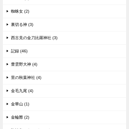
蜘蛛女 (2)
裏切る神 (3)
西古見の金刀比羅神社 (3)
記録 (46)
豊雲野大神 (4)
里の秋葉神社 (4)
金毛九尾 (4)
金華山 (1)
金輪際 (2)