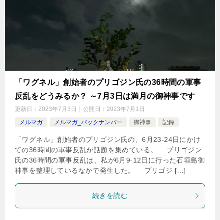
「ワグネル」創始者のプリゴジン氏の36時間の軍事
反乱をどうみるか？ ～7月3日は満月の御神事です
更新日：
2023年7月3日
公開日：
2023年7月1日
メルマガ
メルマガ_バックナンバー
御神事
記録
「ワグネル」創始者のプリゴジン氏の、6月23-24日にかけ
ての36時間の軍事反乱が話題を集めている。 プリゴジン
氏の36時間の軍事反乱は、私が6月9-12日に行った石垣島御
神事を整理しているなかで発生した。 プリゴジ […]
続きを読む