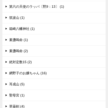
第六の天使のラッパ〔黙9：13〕 (1)
筑波山 (1)
箱崎八幡神社 (1)
素盞嗚命 (1)
素盞嗚命 (2)
絶対定数15 (2)
網野子のお嬢ちゃん (16)
耳成山 (5)
聖母宮 (1)
草薙剣 (4)