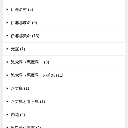
伊是名村 (5)
伊邪那岐命 (9)
伊邪那美命 (13)
元寇 (1)
兇党界（悪魔界） (8)
兇党界（悪魔界）の首魁 (11)
八丈島 (1)
八丈島と青ヶ島 (1)
内花 (2)
出口王仁三郎 (2)