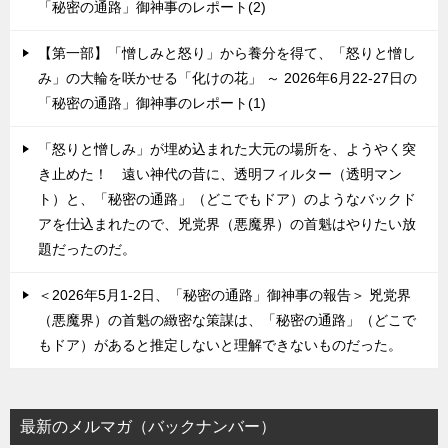
「秘密の通路」御神事のレポート(2)
【第一部】「憎しみと怒り」から養分を得て、「怒りと憎し
み」の大輪を咲かせる「化けの花」 ～ 2026年6月22-27日の
「秘密の通路」御神事のレポート(1)
「怒りと憎しみ」が埋め込まれた大元の場所を、ようやく突
き止めた！ 遠い神代の昔に、透明フィルター（透明マン
ト）と、「秘密の通路」（どこでもドア）のようなバックド
アを仕込まれたので、兇党界（悪魔界）の首魁はやりたい放
題だったのだ。
＜2026年5月1-2日、「秘密の通路」御神事の報告＞ 兇党界
（悪魔界）の首魁の緻密な策謀は、「秘密の通路」（どこで
もドア）があると推定しないと理解できないものだった。
最新のメルマガ（バックナンバー）