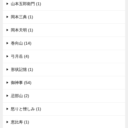
山本五郎衛門 (1)
岡本三典 (1)
岡本天明 (1)
巻向山 (14)
弓月岳 (4)
形状記憶 (1)
御神事 (54)
忌部山 (2)
怒りと憎しみ (1)
恵比寿 (1)