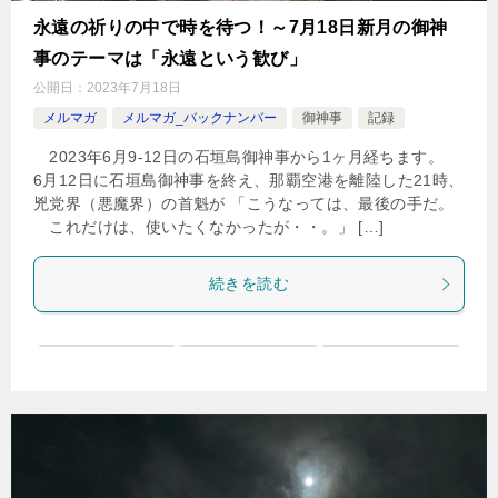
永遠の祈りの中で時を待つ！～7月18日新月の御神
事のテーマは「永遠という歓び」
公開日：
2023年7月18日
メルマガ
メルマガ_バックナンバー
御神事
記録
2023年6月9-12日の石垣島御神事から1ヶ月経ちます。
6月12日に石垣島御神事を終え、那覇空港を離陸した21時、
兇党界（悪魔界）の首魁が 「こうなっては、最後の手だ。
これだけは、使いたくなかったが・・。」 […]
続きを読む