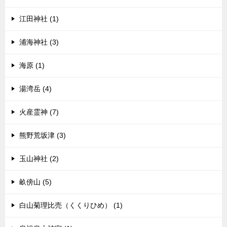
江田神社 (1)
浦海神社 (3)
海原 (1)
湯湾岳 (4)
火産霊神 (7)
熊野荒坂津 (3)
玉山神社 (2)
畝傍山 (5)
白山菊理比売（くくりひめ） (1)