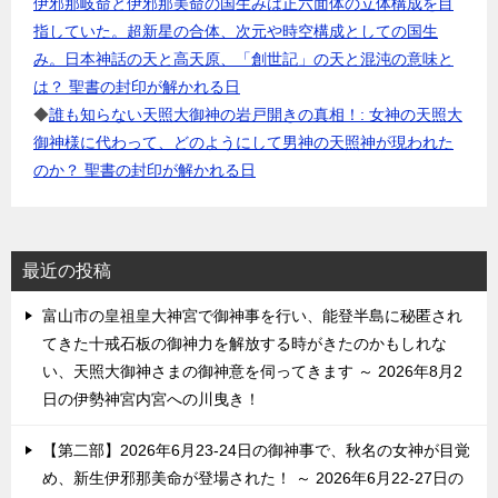
伊邪那岐命と伊邪那美命の国生みは正六面体の立体構成を目
指していた。超新星の合体、次元や時空構成としての国生
み。日本神話の天と高天原、「創世記」の天と混沌の意味と
は？ 聖書の封印が解かれる日
◆
誰も知らない天照大御神の岩戸開きの真相！: 女神の天照大
御神様に代わって、どのようにして男神の天照神が現われた
のか？ 聖書の封印が解かれる日
最近の投稿
富山市の皇祖皇大神宮で御神事を行い、能登半島に秘匿され
てきた十戒石板の御神力を解放する時がきたのかもしれな
い、天照大御神さまの御神意を伺ってきます ～ 2026年8月2
日の伊勢神宮内宮への川曳き！
【第二部】2026年6月23-24日の御神事で、秋名の女神が目覚
め、新生伊邪那美命が登場された！ ～ 2026年6月22-27日の