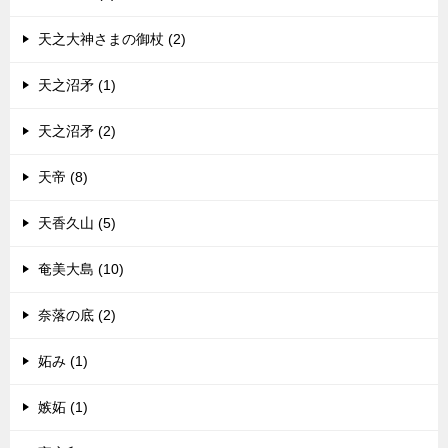
天之大神さまの御杖 (2)
天之沼矛 (1)
天之沼矛 (2)
天帝 (8)
天香久山 (5)
奄美大島 (10)
奈落の底 (2)
妬み (1)
嫉妬 (1)