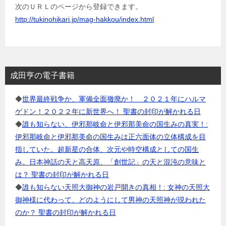
次のＵＲＬのページから登録できます。
http://tukinohikari.jp/mag-hakkou/index.html
成田亨の電子書籍
◆
世界最終戦争か、軍備全面撤廃か！ ２０２１年にハルマ
ゲドン！２０２２年に新世界へ！ 聖書の封印が解かれる日
◆
誰も知らない、伊邪那岐命と伊邪那美命の国生みの真実！:
伊邪那岐命と伊邪那美命の国生みは正六面体の立体構成を目
指していた。超新星の合体、次元や時空構成としての国生
み。日本神話の天と高天原、「創世記」の天と混沌の意味と
は？ 聖書の封印が解かれる日
◆
誰も知らない天照大御神の岩戸開きの真相！: 女神の天照大
御神様に代わって、どのようにして男神の天照神が現われた
のか？ 聖書の封印が解かれる日