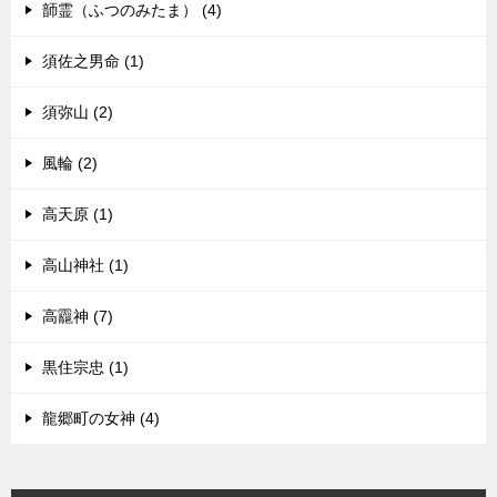
韴霊（ふつのみたま） (4)
須佐之男命 (1)
須弥山 (2)
風輪 (2)
高天原 (1)
高山神社 (1)
高龗神 (7)
黒住宗忠 (1)
龍郷町の女神 (4)