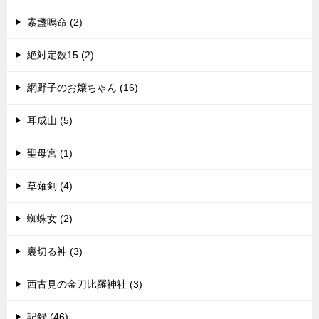
素盞嗚命 (2)
絶対定数15 (2)
網野子のお嬢ちゃん (16)
耳成山 (5)
聖母宮 (1)
草薙剣 (4)
蜘蛛女 (2)
裏切る神 (3)
西古見の金刀比羅神社 (3)
記録 (46)