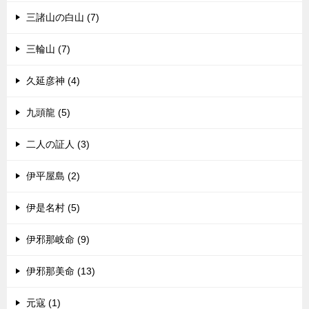
三諸山の白山 (7)
三輪山 (7)
久延彦神 (4)
九頭龍 (5)
二人の証人 (3)
伊平屋島 (2)
伊是名村 (5)
伊邪那岐命 (9)
伊邪那美命 (13)
元寇 (1)