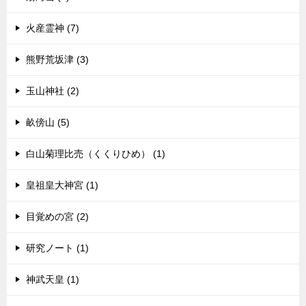
火産霊神 (7)
熊野荒坂津 (3)
玉山神社 (2)
畝傍山 (5)
白山菊理比売（くくりひめ） (1)
皇祖皇大神宮 (1)
目覚めの宮 (2)
研究ノート (1)
神武天皇 (1)