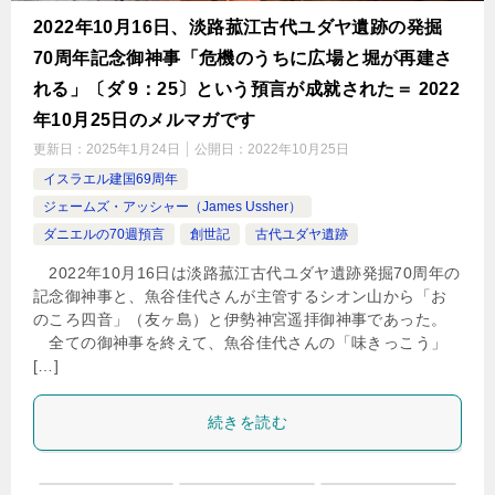
2022年10月16日、淡路菰江古代ユダヤ遺跡の発掘
70周年記念御神事「危機のうちに広場と堀が再建さ
れる」〔ダ 9：25〕という預言が成就された＝ 2022
年10月25日のメルマガです
更新日：
2025年1月24日
公開日：
2022年10月25日
イスラエル建国69周年
ジェームズ・アッシャー（James Ussher）
ダニエルの70週預言
創世記
古代ユダヤ遺跡
2022年10月16日は淡路菰江古代ユダヤ遺跡発掘70周年の
記念御神事と、魚谷佳代さんが主管するシオン山から「お
のころ四音」（友ヶ島）と伊勢神宮遥拝御神事であった。
全ての御神事を終えて、魚谷佳代さんの「味きっこう」
[…]
続きを読む