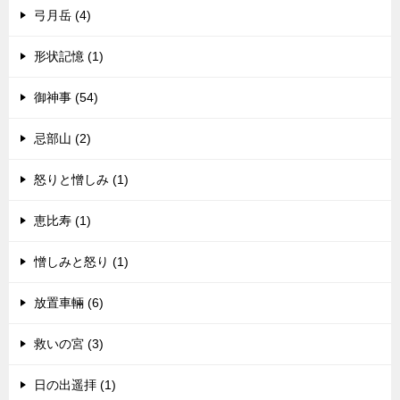
弓月岳 (4)
形状記憶 (1)
御神事 (54)
忌部山 (2)
怒りと憎しみ (1)
恵比寿 (1)
憎しみと怒り (1)
放置車輛 (6)
救いの宮 (3)
日の出遥拝 (1)