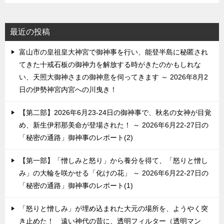
最近の投稿
富山市の皇祖皇大神宮で御神事を行い、能登半島に秘匿され
てきた十戒石板の御神力を解放する時がきたのかもしれな
い、天照大御神さまの御神意を伺ってきます ～ 2026年8月2
日の伊勢神宮内宮への川曳き！
【第二部】2026年6月23-24日の御神事で、秋名の女神が目覚
め、新生伊邪那美命が登場された！ ～ 2026年6月22-27日の
「秘密の通路」御神事のレポート(2)
【第一部】「憎しみと怒り」から養分を得て、「怒りと憎し
み」の大輪を咲かせる「化けの花」 ～ 2026年6月22-27日の
「秘密の通路」御神事のレポート(1)
「怒りと憎しみ」が埋め込まれた大元の場所を、ようやく突
き止めた！ 遠い神代の昔に、透明フィルター（透明マン