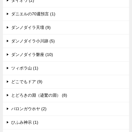
タイオワ (2)
ダニエルの70週預言 (1)
ダンノダイラ天壇 (9)
ダンノダイラ小川跡 (5)
ダンノダイラ磐座 (10)
ツィポラ山 (1)
どこでもドア (9)
とどろきの淵（迹驚の淵） (8)
パロンガウホヤ (2)
ひふみ神示 (1)