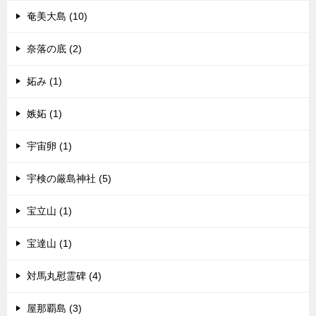
奄美大島 (10)
奈落の底 (2)
妬み (1)
嫉妬 (1)
宇宙卵 (1)
宇検の厳島神社 (5)
宝立山 (1)
宝達山 (1)
対馬丸慰霊碑 (4)
屋那覇島 (3)