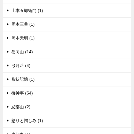
山本五郎衛門 (1)
岡本三典 (1)
岡本天明 (1)
巻向山 (14)
弓月岳 (4)
形状記憶 (1)
御神事 (54)
忌部山 (2)
怒りと憎しみ (1)