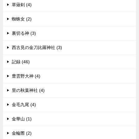
草薙剣 (4)
蜘蛛女 (2)
裏切る神 (3)
西古見の金刀比羅神社 (3)
記録 (46)
豊雲野大神 (4)
里の秋葉神社 (4)
金毛九尾 (4)
金華山 (1)
金輪際 (2)