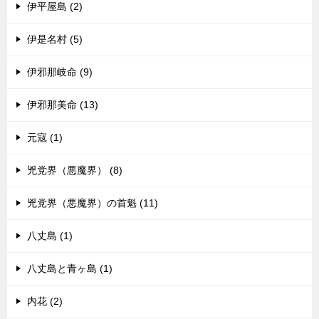
伊平屋島 (2)
伊是名村 (5)
伊邪那岐命 (9)
伊邪那美命 (13)
元寇 (1)
兇党界（悪魔界） (8)
兇党界（悪魔界）の首魁 (11)
八丈島 (1)
八丈島と青ヶ島 (1)
内花 (2)