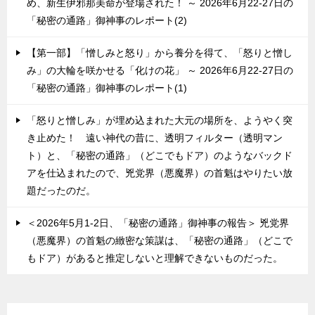
め、新生伊邪那美命が登場された！ ～ 2026年6月22-27日の
「秘密の通路」御神事のレポート(2)
【第一部】「憎しみと怒り」から養分を得て、「怒りと憎し
み」の大輪を咲かせる「化けの花」 ～ 2026年6月22-27日の
「秘密の通路」御神事のレポート(1)
「怒りと憎しみ」が埋め込まれた大元の場所を、ようやく突
き止めた！ 遠い神代の昔に、透明フィルター（透明マン
ト）と、「秘密の通路」（どこでもドア）のようなバックド
アを仕込まれたので、兇党界（悪魔界）の首魁はやりたい放
題だったのだ。
＜2026年5月1-2日、「秘密の通路」御神事の報告＞ 兇党界
（悪魔界）の首魁の緻密な策謀は、「秘密の通路」（どこで
もドア）があると推定しないと理解できないものだった。