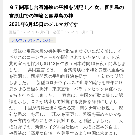
Ｇ７閉幕し台湾海峡の平和を明記！／ 次、喜界島の
宮原山での神籬と喜界島の神
2021年6月15日のメルマガです
更新日：
2021年12月9日
公開日：
2021年6月15日
メルマガ_バックナンバー
最後の奄美大島の御神事の報告させていただく前に、イ
ギリスのコーンウォールで開催されていたG7サミットが、
共同宣言を採択し6月13日午後（日本時間13日夜）閉幕しま
した。 共同宣言では、 「台湾海峡の平和と安定の重要性
を強調し、両岸問題の平和的解決を促す」 と初めて明記
しました。 新型コロナウイルスの世界的流行を来年に終
息させる目標を掲げ、東京五輪・パラリンピック開催への
支持も打ち出しました。 宣言は、中国の行動に厳しい認
識を示し、Ｇ７が結束して対抗する姿勢を鮮明にしまし
た。 中国が海洋進出を強める東・南シナ海の状況に「深
刻な懸念」を示し、「現状を変更し、緊張を高めるいかな
る一方的な試みにも強く反対する」と明記しました。 人
権分野でも、新疆ウイグル自治区の「人権と基本的自由」
や香港の「高度な自治」を尊重するよう中国に求めまし