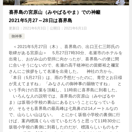
喜界島の宮原山（みやばるやま）での神籬
2021年5月27～28日は喜界島
更新日：
2021年6月3日
公開日：
2021年6月1日
御神事
＜2021年5月27日（木）、喜界島の、出口王仁三郎氏の
歌碑がある宮原山＞ 5月27日7時30分、名瀬市のホテルを
出発し、おがみ山の登拝に向かったが、喜界島への便に間
に合いそうにないので、名瀬の高千穂神社の當郷裕之禰宜
さんにご挨拶をして名瀬を出発した。 神社の方から、
「本日（5月27日）は、雨の予想だったのに、青空とお日様
が見えてますね」 「みなさんの御神事の賜物ですね」 と
いう手向けの言葉を頂戴し、11時前に喜界島に到着した。
いろんな人の説明では、喜界島の宮原山（みやばるや
ま）は坂嶺小学校の裏山にあるということになっている
が、そもそも喜界島の最高峰は七島鼻の214メートルなの
で、山らしい山はない。 とにかく坂嶺小学校の裏側に行
けば、案内標識くらい出ているだろうと思って11時30分に
坂嶺小学校の裏側に到着したのだが、標識らしいものもナ