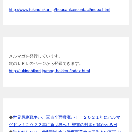
http://www.tukinohikari.jp/housankai/contact/index.html
メルマガを発行しています。
メルマガを発行しています。
次のＵＲＬのページから登録できます。
http://tukinohikari.jp/mag-hakkou/index.html
成田亨の電子書籍
◆
世界最終戦争か、軍備全面撤廃か！ ２０２１年にハルマ
ゲドン！２０２２年に新世界へ！ 聖書の封印が解かれる日