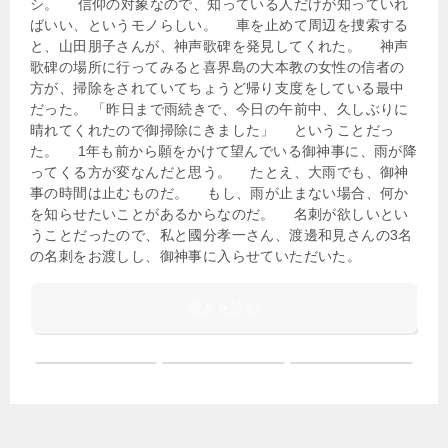
シ。 信仰の対象なので、知っている人だけが知っていれ
ばいい、というモノらしい。 車を止めて周辺を捜索する
と、山田朋子さんが、神声歌碑を発見してくれた。 神声
歌碑の場所に行ってみると喜界島の大本教の女性の信者の
方が、掃除をされていてちょうど帰り支度をしている最中
だった。 「昨日まで雨続きで、今日の午前中、久しぶりに
晴れてくれたので御掃除にきました」 ということだっ
た。 1年も前から願をかけて望んでいる御神事に、雨が降
ってくる方が変なんだと思う。 たとえ、大雨でも、御神
事の時間は止むものだ。 もし、雨が止まない場合、何か
を知らせたいことがあるからなのだ。 名刺が欲しいとい
うことだったので、私と國分孝一さん、渡邊和見さんの3名
の名刺をお渡しし、御神事に入らせていただいた。
続きを読む