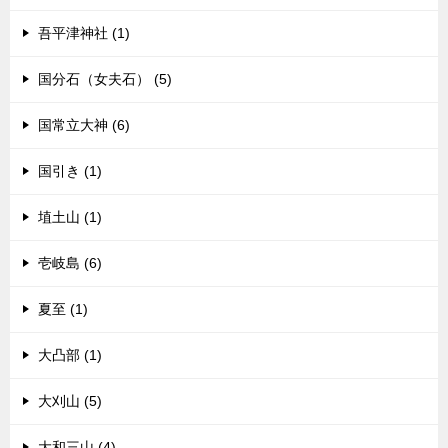
吾平津神社 (1)
国分石（女夫石） (5)
国常立大神 (6)
国引き (1)
埴土山 (1)
壱岐島 (6)
夏至 (1)
大凸部 (1)
大刈山 (5)
大和三山 (4)