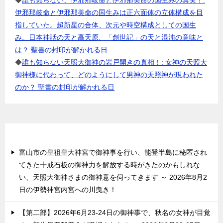
◆
誰も知らない、伊邪那岐命と伊邪那美命の国生みの真実！:
伊邪那岐命と伊邪那美命の国生みは正六面体の立体構成を目
指していた。超新星の合体、次元や時空構成としての国生
み。日本神話の天と高天原、「創世記」の天と混沌の意味と
は？ 聖書の封印が解かれる日
◆
誰も知らない天照大御神の岩戸開きの真相！: 女神の天照大
御神様に代わって、どのようにして男神の天照神が現われた
のか？ 聖書の封印が解かれる日
最近の投稿
富山市の皇祖皇大神宮で御神事を行い、能登半島に秘匿され
てきた十戒石板の御神力を解放する時がきたのかもしれな
い、天照大御神さまの御神意を伺ってきます ～ 2026年8月2
日の伊勢神宮内宮への川曳き！
【第二部】2026年6月23-24日の御神事で、秋名の女神が目覚