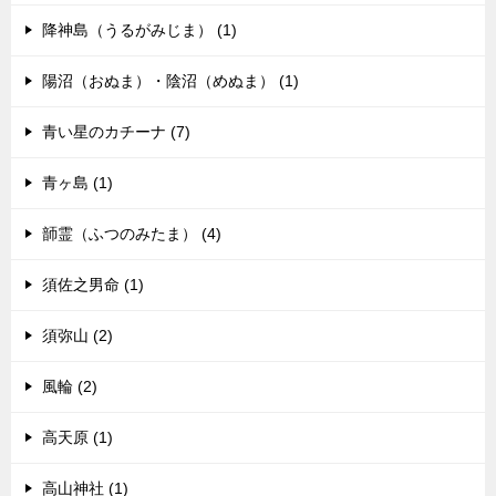
降神島（うるがみじま） (1)
陽沼（おぬま）・陰沼（めぬま） (1)
青い星のカチーナ (7)
青ヶ島 (1)
韴霊（ふつのみたま） (4)
須佐之男命 (1)
須弥山 (2)
風輪 (2)
高天原 (1)
高山神社 (1)