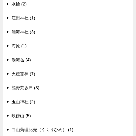
水輪 (2)
江田神社 (1)
浦海神社 (3)
海原 (1)
湯湾岳 (4)
火産霊神 (7)
熊野荒坂津 (3)
玉山神社 (2)
畝傍山 (5)
白山菊理比売（くくりひめ） (1)