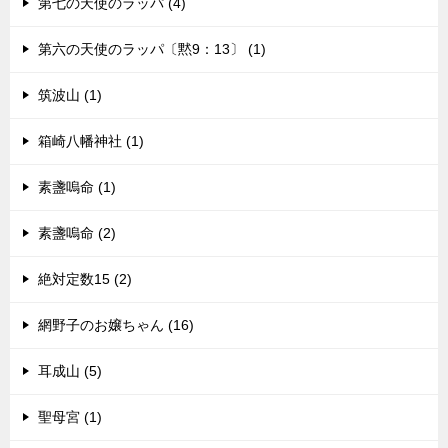
第七の天使のラッパ (4)
第六の天使のラッパ〔黙9：13〕 (1)
筑波山 (1)
箱崎八幡神社 (1)
素盞嗚命 (1)
素盞嗚命 (2)
絶対定数15 (2)
網野子のお嬢ちゃん (16)
耳成山 (5)
聖母宮 (1)