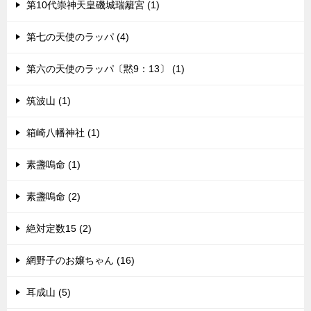
第10代崇神天皇磯城瑞籬宮 (1)
第七の天使のラッパ (4)
第六の天使のラッパ〔黙9：13〕 (1)
筑波山 (1)
箱崎八幡神社 (1)
素盞嗚命 (1)
素盞嗚命 (2)
絶対定数15 (2)
網野子のお嬢ちゃん (16)
耳成山 (5)