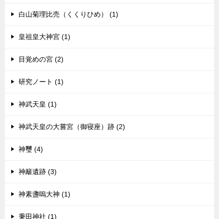
白山菊理比売（くくりひめ） (1)
皇祖皇大神宮 (1)
目覚めの宮 (2)
研究ノート (1)
神武天皇 (1)
神武天皇の大嘗宮（御寝座）跡 (2)
神璽 (4)
神籬遺跡 (3)
神素盞嗚大神 (1)
秉田神社 (1)