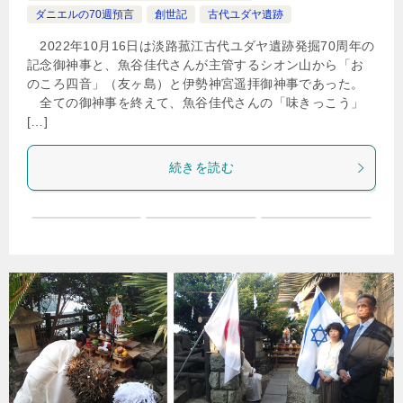
ダニエルの70週預言
創世記
古代ユダヤ遺跡
2022年10月16日は淡路菰江古代ユダヤ遺跡発掘70周年の
記念御神事と、魚谷佳代さんが主管するシオン山から「お
のころ四音」（友ヶ島）と伊勢神宮遥拝御神事であった。
全ての御神事を終えて、魚谷佳代さんの「味きっこう」
[…]
続きを読む