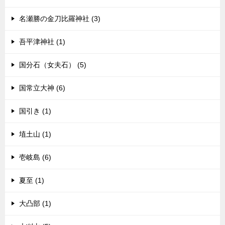
名瀬勝の金刀比羅神社 (3)
吾平津神社 (1)
国分石（女夫石） (5)
国常立大神 (6)
国引き (1)
埴土山 (1)
壱岐島 (6)
夏至 (1)
大凸部 (1)