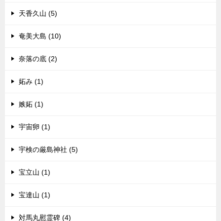
天香久山 (5)
奄美大島 (10)
奈落の底 (2)
妬み (1)
嫉妬 (1)
宇宙卵 (1)
宇検の厳島神社 (5)
宝立山 (1)
宝達山 (1)
対馬丸慰霊碑 (4)