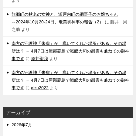
より
龍郷町の秋名の女神と、瀬戸内町の網野子のお嬢ちゃん
～2024年10月20-24日、奄美御神事の報告（2）
に
藤井 周
之助
より
南方の守護神「朱雀」が、導いてくれた場所がある。その場
所は？ ＝ 4月7日は屋那覇島で戦艦大和の慰霊も兼ねての御神
事です
に
原井聖我
より
南方の守護神「朱雀」が、導いてくれた場所がある。その場
所は？ ＝ 4月7日は屋那覇島で戦艦大和の慰霊も兼ねての御神
事です
に
aizu2022
より
アーカイブ
2026年7月