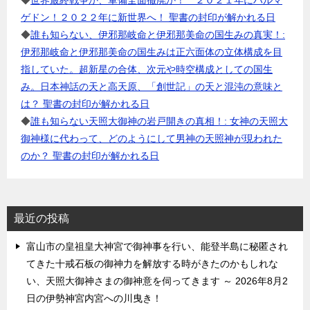
◆
世界最終戦争か、軍備全面撤廃か！ ２０２１年にハルマ
ゲドン！２０２２年に新世界へ！ 聖書の封印が解かれる日
◆
誰も知らない、伊邪那岐命と伊邪那美命の国生みの真実！:
伊邪那岐命と伊邪那美命の国生みは正六面体の立体構成を目
指していた。超新星の合体、次元や時空構成としての国生
み。日本神話の天と高天原、「創世記」の天と混沌の意味と
は？ 聖書の封印が解かれる日
◆
誰も知らない天照大御神の岩戸開きの真相！: 女神の天照大
御神様に代わって、どのようにして男神の天照神が現われた
のか？ 聖書の封印が解かれる日
最近の投稿
富山市の皇祖皇大神宮で御神事を行い、能登半島に秘匿され
てきた十戒石板の御神力を解放する時がきたのかもしれな
い、天照大御神さまの御神意を伺ってきます ～ 2026年8月2
日の伊勢神宮内宮への川曳き！