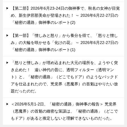
【第二部】2026年6月23-24日の御神事で、秋名の女神が目覚
め、新生伊邪那美命が登場された！ ～ 2026年6月22-27日の
「秘密の通路」御神事のレポート(2)
【第一部】「憎しみと怒り」から養分を得て、「怒りと憎し
み」の大輪を咲かせる「化けの花」 ～ 2026年6月22-27日の
「秘密の通路」御神事のレポート(1)
「怒りと憎しみ」が埋め込まれた大元の場所を、ようやく突
き止めた！ 遠い神代の昔に、透明フィルター（透明マン
ト）と、「秘密の通路」（どこでもドア）のようなバックド
アを仕込まれたので、兇党界（悪魔界）の首魁はやりたい放
題だったのだ。
＜2026年5月1-2日、「秘密の通路」御神事の報告＞ 兇党界
（悪魔界）の首魁の緻密な策謀は、「秘密の通路」（どこで
もドア）があると推定しないと理解できないものだった。