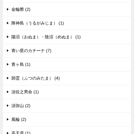
金輪際 (2)
降神島（うるがみじま） (1)
陽沼（おぬま）・陰沼（めぬま） (1)
青い星のカチーナ (7)
青ヶ島 (1)
韴霊（ふつのみたま） (4)
須佐之男命 (1)
須弥山 (2)
風輪 (2)
高天原 (1)