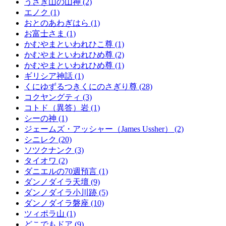
うさぎ山の山神 (2)
エノク (1)
おとのあわぎはら (1)
お富士さま (1)
かむやまといわれひこ尊 (1)
かむやまといわれひめ尊 (2)
かむやまといわれひめ尊 (1)
ギリシア神話 (1)
くにゆずるつきくにのさぎり尊 (28)
コクヤングティ (3)
コトド（異答）岩 (1)
シーの神 (1)
ジェームズ・アッシャー（James Ussher） (2)
シニレク (20)
ソツクナンク (3)
タイオワ (2)
ダニエルの70週預言 (1)
ダンノダイラ天壇 (9)
ダンノダイラ小川跡 (5)
ダンノダイラ磐座 (10)
ツィポラ山 (1)
どこでもドア (9)