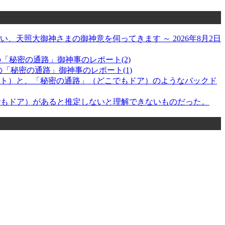
天照大御神さまの御神意を伺ってきます ～ 2026年8月2日
日の「秘密の通路」御神事のレポート(2)
の「秘密の通路」御神事のレポート(1)
ト）と、「秘密の通路」（どこでもドア）のようなバックド
こでもドア）があると推定しないと理解できないものだった。