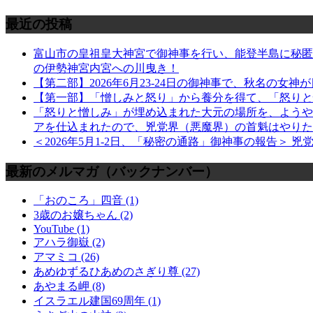
最近の投稿
富山市の皇祖皇大神宮で御神事を行い、能登半島に秘匿さ
の伊勢神宮内宮への川曳き！
【第二部】2026年6月23-24日の御神事で、秋名の女神
【第一部】「憎しみと怒り」から養分を得て、「怒りと憎しみ
「怒りと憎しみ」が埋め込まれた大元の場所を、ようや
アを仕込まれたので、兇党界（悪魔界）の首魁はやりた
＜2026年5月1-2日、「秘密の通路」御神事の報告
最新のメルマガ（バックナンバー）
「おのころ」四音 (1)
3歳のお嬢ちゃん (2)
YouTube (1)
アハラ御嶽 (2)
アマミコ (26)
あめゆずるひあめのさぎり尊 (27)
あやまる岬 (8)
イスラエル建国69周年 (1)