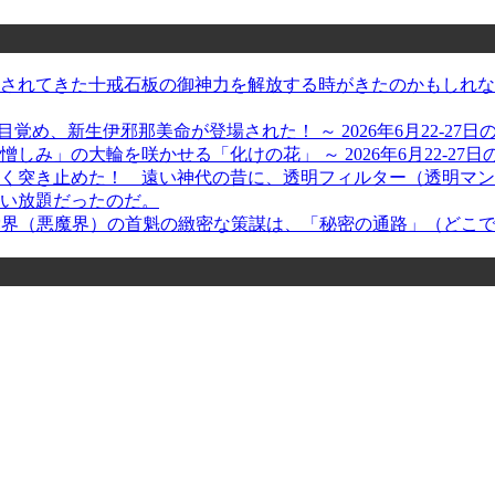
れてきた十戒石板の御神力を解放する時がきたのかもしれない、
が目覚め、新生伊邪那美命が登場された！ ～ 2026年6月22-27
」の大輪を咲かせる「化けの花」 ～ 2026年6月22-27日
く突き止めた！ 遠い神代の昔に、透明フィルター（透明マン
い放題だったのだ。
＞ 兇党界（悪魔界）の首魁の緻密な策謀は、「秘密の通路」（ど