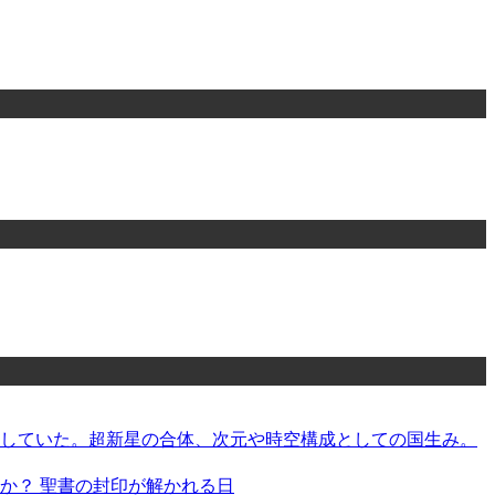
指していた。超新星の合体、次元や時空構成としての国生み。
か？ 聖書の封印が解かれる日