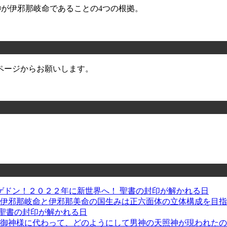
の神が伊邪那岐命であることの4つの根拠。
ページからお願いします。
ゲドン！２０２２年に新世界へ！ 聖書の封印が解かれる日
: 伊邪那岐命と伊邪那美命の国生みは正六面体の立体構成を目
聖書の封印が解かれる日
大御神様に代わって、どのようにして男神の天照神が現われたの