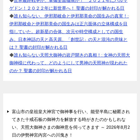
◆
世界最終戦争か、軍備全面撤廃か！ ２０２１年にハルマ
ゲドン！２０２２年に新世界へ！ 聖書の封印が解かれる日
◆
誰も知らない、伊邪那岐命と伊邪那美命の国生みの真実！:
伊邪那岐命と伊邪那美命の国生みは正六面体の立体構成を目
指していた。超新星の合体、次元や時空構成としての国生
み。日本神話の天と高天原、「創世記」の天と混沌の意味と
は？ 聖書の封印が解かれる日
◆
誰も知らない天照大御神の岩戸開きの真相！: 女神の天照大
御神様に代わって、どのようにして男神の天照神が現われた
のか？ 聖書の封印が解かれる日
最近の投稿
富山市の皇祖皇大神宮で御神事を行い、能登半島に秘匿され
てきた十戒石板の御神力を解放する時がきたのかもしれな
い、天照大御神さまの御神意を伺ってきます ～ 2026年8月2
日の伊勢神宮内宮への川曳き！