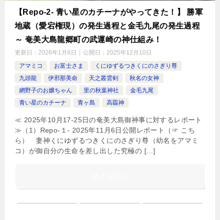
【Repo-2- 青い星のカチーナがやってきた！】 勝軍
地蔵（愛宕権現）の発生過程と金毛九尾の発生過程
～ 奄美大島龍郷町の武運崎の神仕組み！
更新日：
2026年1月6日
公開日：
2025年12月10日
アマミコ
お富士さま
くにゆずるつきくにのさぎり尊
九頭龍
伊邪那美命
天之叢雲剣
秋名の女神
網野子のお嬢ちゃん
里の秋葉神社
金毛九尾
青い星のカチーナ
青ヶ島
高龗神
≪ 2025年10月17-25日の奄美大島御神事に対するレポート
≫（1）Repo-１- 2025年11月6日公開レポート（☞ こち
ら） 妻神くにゆずるつきくにのさぎり尊（幼名をアマミ
コ）が御自分の生命を差し出した究極の […]
続きを読む