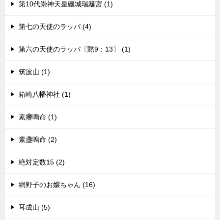
第10代崇神天皇磯城瑞籬宮 (1)
第七の天使のラッパ (4)
第六の天使のラッパ〔黙9：13〕 (1)
筑波山 (1)
箱崎八幡神社 (1)
素盞嗚命 (1)
素盞嗚命 (2)
絶対定数15 (2)
網野子のお嬢ちゃん (16)
耳成山 (5)