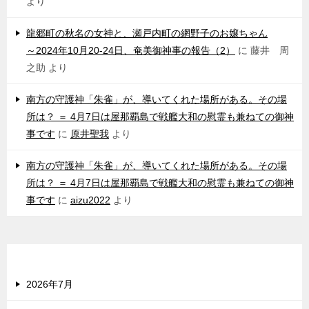
より
龍郷町の秋名の女神と、瀬戸内町の網野子のお嬢ちゃん
～2024年10月20-24日、奄美御神事の報告（2）
に
藤井 周
之助
より
南方の守護神「朱雀」が、導いてくれた場所がある。その場
所は？ ＝ 4月7日は屋那覇島で戦艦大和の慰霊も兼ねての御神
事です
に
原井聖我
より
南方の守護神「朱雀」が、導いてくれた場所がある。その場
所は？ ＝ 4月7日は屋那覇島で戦艦大和の慰霊も兼ねての御神
事です
に
aizu2022
より
アーカイブ
2026年7月