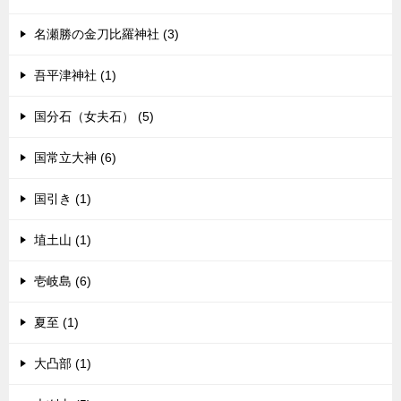
名瀬勝の金刀比羅神社 (3)
吾平津神社 (1)
国分石（女夫石） (5)
国常立大神 (6)
国引き (1)
埴土山 (1)
壱岐島 (6)
夏至 (1)
大凸部 (1)