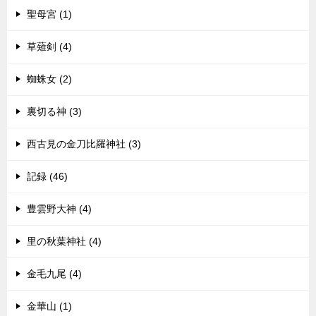
聖母宮 (1)
草薙剣 (4)
蜘蛛女 (2)
裏切る神 (3)
西古見の金刀比羅神社 (3)
記録 (46)
豊雲野大神 (4)
里の秋葉神社 (4)
金毛九尾 (4)
金華山 (1)