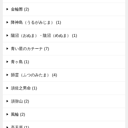
金輪際 (2)
降神島（うるがみじま） (1)
陽沼（おぬま）・陰沼（めぬま） (1)
青い星のカチーナ (7)
青ヶ島 (1)
韴霊（ふつのみたま） (4)
須佐之男命 (1)
須弥山 (2)
風輪 (2)
高天原 (1)