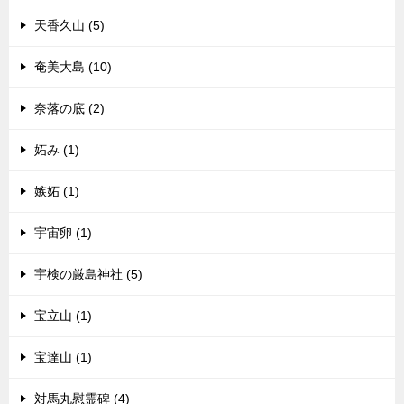
天香久山 (5)
奄美大島 (10)
奈落の底 (2)
妬み (1)
嫉妬 (1)
宇宙卵 (1)
宇検の厳島神社 (5)
宝立山 (1)
宝達山 (1)
対馬丸慰霊碑 (4)