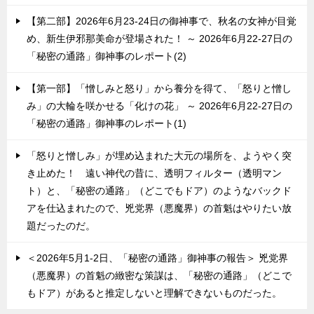
【第二部】2026年6月23-24日の御神事で、秋名の女神が目覚
め、新生伊邪那美命が登場された！ ～ 2026年6月22-27日の
「秘密の通路」御神事のレポート(2)
【第一部】「憎しみと怒り」から養分を得て、「怒りと憎し
み」の大輪を咲かせる「化けの花」 ～ 2026年6月22-27日の
「秘密の通路」御神事のレポート(1)
「怒りと憎しみ」が埋め込まれた大元の場所を、ようやく突
き止めた！ 遠い神代の昔に、透明フィルター（透明マン
ト）と、「秘密の通路」（どこでもドア）のようなバックド
アを仕込まれたので、兇党界（悪魔界）の首魁はやりたい放
題だったのだ。
＜2026年5月1-2日、「秘密の通路」御神事の報告＞ 兇党界
（悪魔界）の首魁の緻密な策謀は、「秘密の通路」（どこで
もドア）があると推定しないと理解できないものだった。