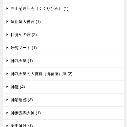
白山菊理比売（くくりひめ） (1)
皇祖皇大神宮 (1)
目覚めの宮 (2)
研究ノート (1)
神武天皇 (1)
神武天皇の大嘗宮（御寝座）跡 (2)
神璽 (4)
神籬遺跡 (3)
神素盞嗚大神 (1)
秉田神社 (1)