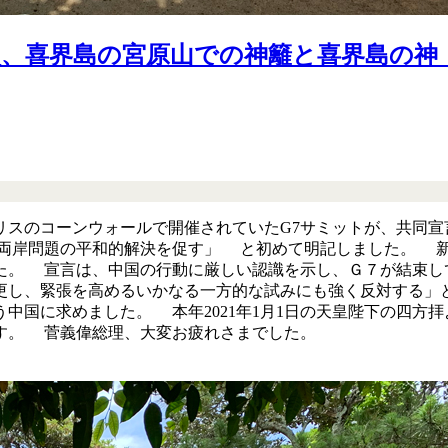
次、喜界島の宮原山での神籬と喜界島の
スのコーンウォールで開催されていたG7サミットが、共同宣言
、両岸問題の平和的解決を促す」 と初めて明記しました。 
た。 宣言は、中国の行動に厳しい認識を示し、Ｇ７が結束し
更し、緊張を高めるいかなる一方的な試みにも強く反対する」
中国に求めました。 本年2021年1月1日の天皇陛下の四方
す。 菅義偉総理、大変お疲れさまでした。