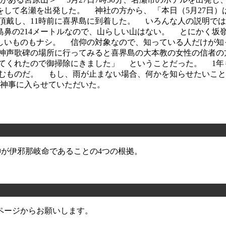
して名瀬を出発した。 神社の方から、 「本日（5月27日
頂戴し、11時前に喜界島に到着した。 いろんな人の説明で
島鼻の214メートルなので、山らしい山はない。 とにかく坂
らしいものもナシ。 信仰の対象なので、知っている人だけが
神声歌碑の場所に行ってみると喜界島の大本教の女性の信者の
れてくれたので御掃除にきました」 ということだった。 1年
むものだ。 もし、雨が止まない場合、何かを知らせたいこ
御神事に入らせていただいた。
の神が伊邪那岐命であることの4つの根拠。
ページからお願いします。