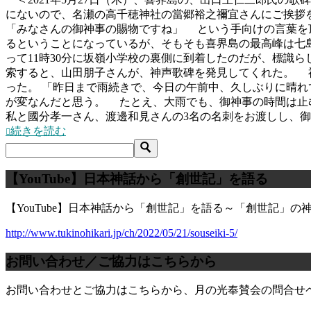
にないので、名瀬の高千穂神社の當郷裕之禰宜さんにご挨拶を
「みなさんの御神事の賜物ですね」 という手向けの言葉を
るということになっているが、そもそも喜界島の最高峰は七
って11時30分に坂嶺小学校の裏側に到着したのだが、標識
索すると、山田朋子さんが、神声歌碑を発見してくれた。 
った。 「昨日まで雨続きで、今日の午前中、久しぶりに晴
が変なんだと思う。 たとえ、大雨でも、御神事の時間は止
私と國分孝一さん、渡邊和見さんの3名の名刺をお渡しし、
続きを読む
【YouTube】日本神話から「創世記」を語る
【YouTube】日本神話から「創世記」を語る～「創世記」
http://www.tukinohikari.jp/ch/2022/05/21/souseiki-5/
お問い合わせ／ご協力はこちらから
お問い合わせとご協力はこちらから、月の光奉賛会の問合せ