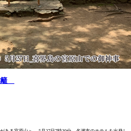
神籬
碑がある宮原山＞ 5月27日7時30分、名瀬市のホテルを出発