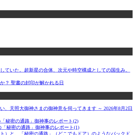
指していた。超新星の合体、次元や時空構成としての国生み。
か？ 聖書の封印が解かれる日
天照大御神さまの御神意を伺ってきます ～ 2026年8月2日
日の「秘密の通路」御神事のレポート(2)
の「秘密の通路」御神事のレポート(1)
ト）と、「秘密の通路」（どこでもドア）のようなバックド