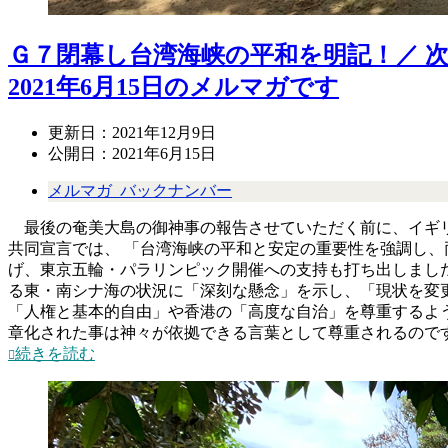
Ｇ７閉幕し台湾海峡の平和を明記！／ 
2021年6月15日のメルマガです
更新日：
2021年12月9日
公開日：
2021年6月15日
メルマガ_バックナンバー
最後の奄美大島の御神事の報告させていただく前に、イギリ
共同宣言では、 「台湾海峡の平和と安定の重要性を強調し
げ、東京五輪・パラリンピック開催への支持も打ち出しまし
る東・南シナ海の状況に「深刻な懸念」を示し、「現状を変
「人権と基本的自由」や香港の「高度な自治」を尊重するよう
章化された事は神々が依拠できる言葉として尊重されるので
続きを読む