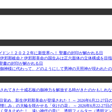
ゲドン！２０２２年に新世界へ！ 聖書の封印が解かれる日
: 伊邪那岐命と伊邪那美命の国生みは正六面体の立体構成を目
聖書の封印が解かれる日
大御神様に代わって、どのようにして男神の天照神が現われたの
れてきた十戒石板の御神力を解放する時がきたのかもしれない、
が目覚め、新生伊邪那美命が登場された！ ～ 2026年6月22-27
」の大輪を咲かせる「化けの花」 ～ 2026年6月22-27日
く突き止めた！ 遠い神代の昔に、透明フィルター（透明マン