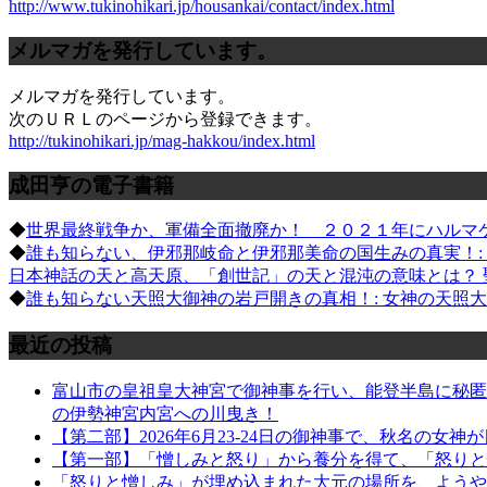
http://www.tukinohikari.jp/housankai/contact/index.html
メルマガを発行しています。
メルマガを発行しています。
次のＵＲＬのページから登録できます。
http://tukinohikari.jp/mag-hakkou/index.html
成田亨の電子書籍
◆
世界最終戦争か、軍備全面撤廃か！ ２０２１年にハルマ
◆
誰も知らない、伊邪那岐命と伊邪那美命の国生みの真実！
日本神話の天と高天原、「創世記」の天と混沌の意味とは？ 
◆
誰も知らない天照大御神の岩戸開きの真相！: 女神の天照
最近の投稿
富山市の皇祖皇大神宮で御神事を行い、能登半島に秘匿さ
の伊勢神宮内宮への川曳き！
【第二部】2026年6月23-24日の御神事で、秋名の女神
【第一部】「憎しみと怒り」から養分を得て、「怒りと憎しみ
「怒りと憎しみ」が埋め込まれた大元の場所を、ようや