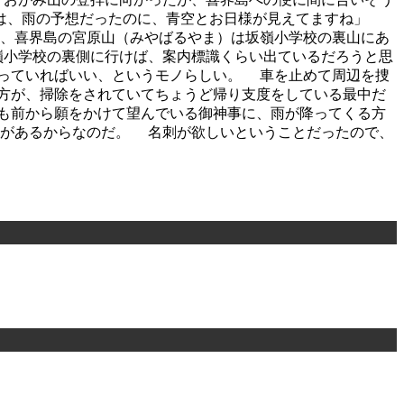
）は、雨の予想だったのに、青空とお日様が見えてますね」
は、喜界島の宮原山（みやばるやま）は坂嶺小学校の裏山にあ
嶺小学校の裏側に行けば、案内標識くらい出ているだろうと思
知っていればいい、というモノらしい。 車を止めて周辺を捜
方が、掃除をされていてちょうど帰り支度をしている最中だ
も前から願をかけて望んでいる御神事に、雨が降ってくる方
とがあるからなのだ。 名刺が欲しいということだったので、