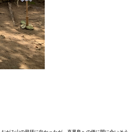
し、おがみ山の登拝に向かったが、喜界島への便に間に合いそう