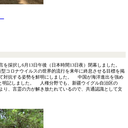
神
を採択し6月13日午後（日本時間13日夜）閉幕しました。
新型コロナウイルスの世界的流行を来年に終息させる目標を掲
て対抗する姿勢を鮮明にしました。 中国が海洋進出を強め
と明記しました。 人権分野でも、新疆ウイグル自治区の
拝より、言霊の力が解き放たれているので、共通認識として文