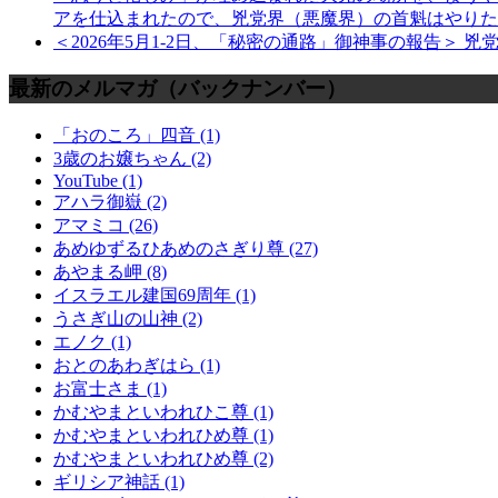
アを仕込まれたので、兇党界（悪魔界）の首魁はやりた
＜2026年5月1-2日、「秘密の通路」御神事の報告
最新のメルマガ（バックナンバー）
「おのころ」四音 (1)
3歳のお嬢ちゃん (2)
YouTube (1)
アハラ御嶽 (2)
アマミコ (26)
あめゆずるひあめのさぎり尊 (27)
あやまる岬 (8)
イスラエル建国69周年 (1)
うさぎ山の山神 (2)
エノク (1)
おとのあわぎはら (1)
お富士さま (1)
かむやまといわれひこ尊 (1)
かむやまといわれひめ尊 (1)
かむやまといわれひめ尊 (2)
ギリシア神話 (1)