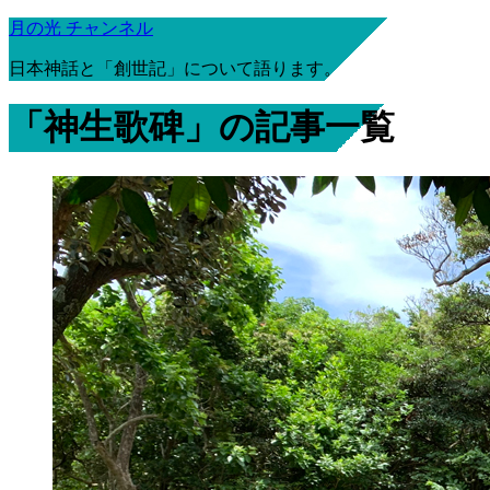
月の光 チャンネル
日本神話と「創世記」について語ります。
「神生歌碑」の記事一覧