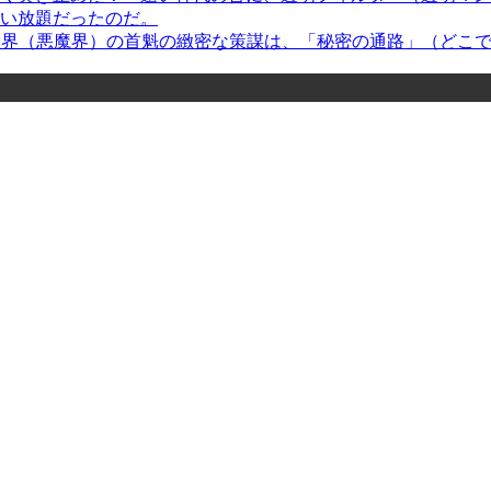
い放題だったのだ。
＞ 兇党界（悪魔界）の首魁の緻密な策謀は、「秘密の通路」（ど