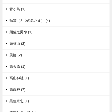
青ヶ島 (1)
韴霊（ふつのみたま） (4)
須佐之男命 (1)
須弥山 (2)
風輪 (2)
高天原 (1)
高山神社 (1)
高龗神 (7)
黒住宗忠 (1)