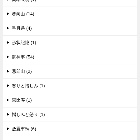
巻向山 (14)
弓月岳 (4)
形状記憶 (1)
御神事 (54)
忌部山 (2)
怒りと憎しみ (1)
恵比寿 (1)
憎しみと怒り (1)
放置車輛 (6)