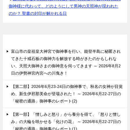
御神様に代わって、どのようにして男神の天照神が現われた
のか？ 聖書の封印が解かれる日
最近の投稿
富山市の皇祖皇大神宮で御神事を行い、能登半島に秘匿され
てきた十戒石板の御神力を解放する時がきたのかもしれな
い、天照大御神さまの御神意を伺ってきます ～ 2026年8月2
日の伊勢神宮内宮への川曳き！
【第二部】2026年6月23-24日の御神事で、秋名の女神が目覚
め、新生伊邪那美命が登場された！ ～ 2026年6月22-27日の
「秘密の通路」御神事のレポート(2)
【第一部】「憎しみと怒り」から養分を得て、「怒りと憎し
み」の大輪を咲かせる「化けの花」 ～ 2026年6月22-27日の
「秘密の通路」御神事のレポート(1)