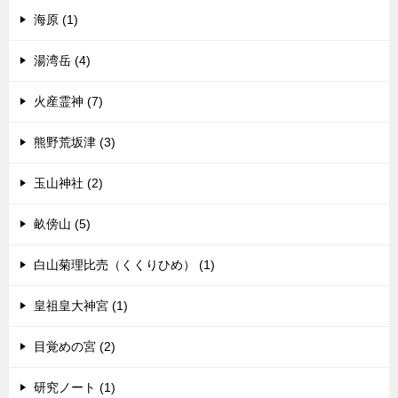
海原 (1)
湯湾岳 (4)
火産霊神 (7)
熊野荒坂津 (3)
玉山神社 (2)
畝傍山 (5)
白山菊理比売（くくりひめ） (1)
皇祖皇大神宮 (1)
目覚めの宮 (2)
研究ノート (1)