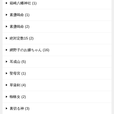
箱崎八幡神社 (1)
素盞嗚命 (1)
素盞嗚命 (2)
絶対定数15 (2)
網野子のお嬢ちゃん (16)
耳成山 (5)
聖母宮 (1)
草薙剣 (4)
蜘蛛女 (2)
裏切る神 (3)