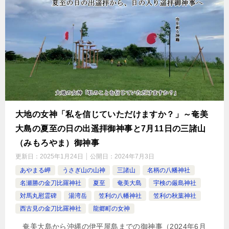
大地の女神「私を信じていただけますか？」～奄美
大島の夏至の日の出遥拝御神事と7月11日の三諸山
（みもろやま）御神事
更新日：
2025年1月24日
公開日：
2024年7月3日
あやまる岬
うさぎ山の山神
三諸山
名柄の八幡神社
名瀬勝の金刀比羅神社
夏至
奄美大島
宇検の厳島神社
対馬丸慰霊碑
湯湾岳
笠利の八幡神社
笠利の秋葉神社
西古見の金刀比羅神社
龍郷町の女神
奄美大島から沖縄の伊平屋島までの御神事（2024年6月