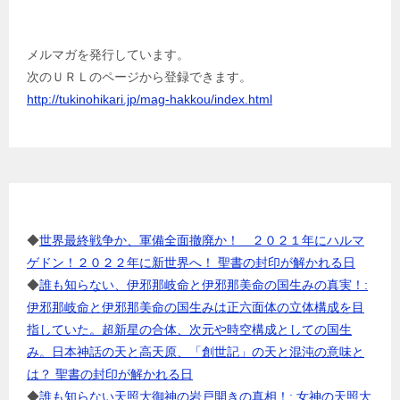
メルマガを発行しています。
メルマガを発行しています。
次のＵＲＬのページから登録できます。
http://tukinohikari.jp/mag-hakkou/index.html
成田亨の電子書籍
◆
世界最終戦争か、軍備全面撤廃か！ ２０２１年にハルマ
ゲドン！２０２２年に新世界へ！ 聖書の封印が解かれる日
◆
誰も知らない、伊邪那岐命と伊邪那美命の国生みの真実！:
伊邪那岐命と伊邪那美命の国生みは正六面体の立体構成を目
指していた。超新星の合体、次元や時空構成としての国生
み。日本神話の天と高天原、「創世記」の天と混沌の意味と
は？ 聖書の封印が解かれる日
◆
誰も知らない天照大御神の岩戸開きの真相！: 女神の天照大