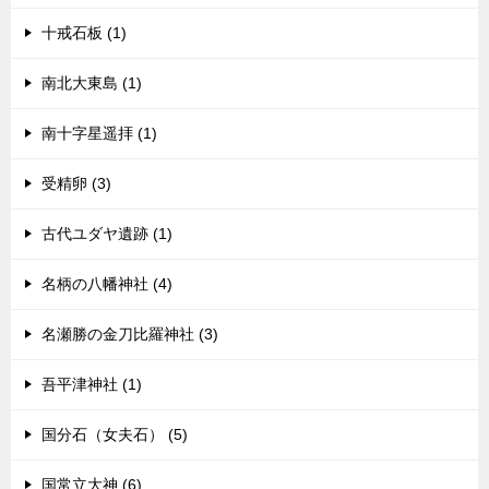
十戒石板 (1)
南北大東島 (1)
南十字星遥拝 (1)
受精卵 (3)
古代ユダヤ遺跡 (1)
名柄の八幡神社 (4)
名瀬勝の金刀比羅神社 (3)
吾平津神社 (1)
国分石（女夫石） (5)
国常立大神 (6)