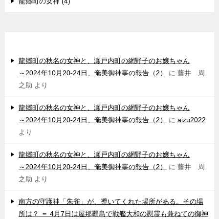
龍郷町の女神 (4)
最近のコメント
龍郷町の秋名の女神と、瀬戸内町の網野子のお嬢ちゃん
～2024年10月20-24日、奄美御神事の報告（2）
に
藤井 周
之助
より
龍郷町の秋名の女神と、瀬戸内町の網野子のお嬢ちゃん
～2024年10月20-24日、奄美御神事の報告（2）
に
aizu2022
より
龍郷町の秋名の女神と、瀬戸内町の網野子のお嬢ちゃん
～2024年10月20-24日、奄美御神事の報告（2）
に
藤井 周
之助
より
南方の守護神「朱雀」が、導いてくれた場所がある。その場
所は？ ＝ 4月7日は屋那覇島で戦艦大和の慰霊も兼ねての御神